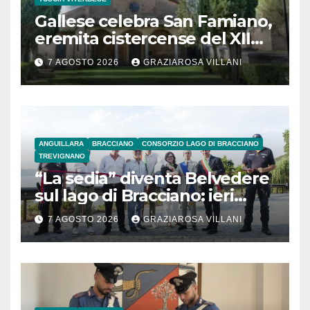
Gallese celebra San Famiano,
eremita cistercense del XII
secolo
7 AGOSTO 2026
GRAZIAROSA VILLANI
ANGUILLARA
BRACCIANO
CONSORZIO LAGO DI BRACCIANO
TREVIGNANO
“La sedia” diventa Belvedere
sul lago di Bracciano: ieri
l’inaugurazione
7 AGOSTO 2026
GRAZIAROSA VILLANI