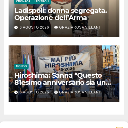
CRONACA
LADISPOLI
Ladispoli: donna segregata.
Operazione dell’Arma
6 AGOSTO 2026
GRAZIAROSA VILLANI
MONDO
Hiroshima: Sanna “Questo
81esimo anniversario sia un
monito per tutti”
6 AGOSTO 2026
GRAZIAROSA VILLANI