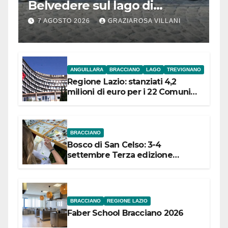
Belvedere sul lago di
Bracciano: ieri
7 AGOSTO 2026
GRAZIAROSA VILLANI
l’inaugurazione
ANGUILLARA
BRACCIANO
LAGO
TREVIGNANO
Regione Lazio: stanziati 4,2
milioni di euro per i 22 Comuni
dell’Etruria Meridionale
BRACCIANO
Bosco di San Celso: 3-4
settembre Terza edizione
Festival “Storie in cielo e in terra”
BRACCIANO
REGIONE LAZIO
Faber School Bracciano 2026