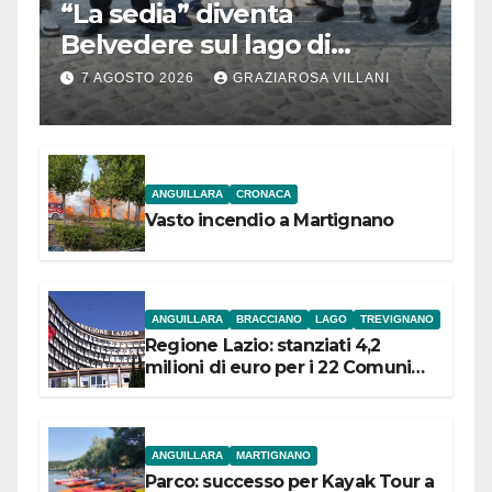
“La sedia” diventa
Belvedere sul lago di
Bracciano: ieri
7 AGOSTO 2026
GRAZIAROSA VILLANI
l’inaugurazione
ANGUILLARA
CRONACA
Vasto incendio a Martignano
ANGUILLARA
BRACCIANO
LAGO
TREVIGNANO
Regione Lazio: stanziati 4,2
milioni di euro per i 22 Comuni
dell’Etruria Meridionale
ANGUILLARA
MARTIGNANO
Parco: successo per Kayak Tour a