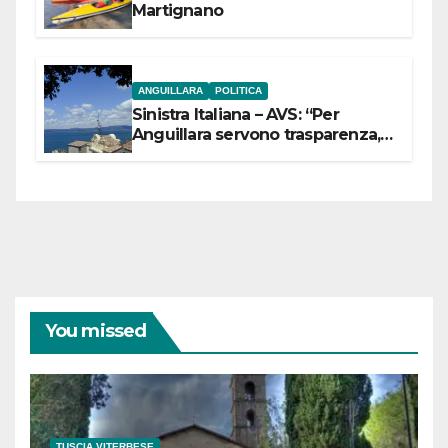
Martignano
ANGUILLARA
POLITICA
Sinistra Italiana – AVS: “Per
Anguillara servono trasparenza,
partecipazione e scelte politiche
coraggiose”
You missed
TUSCIA VITERBESE