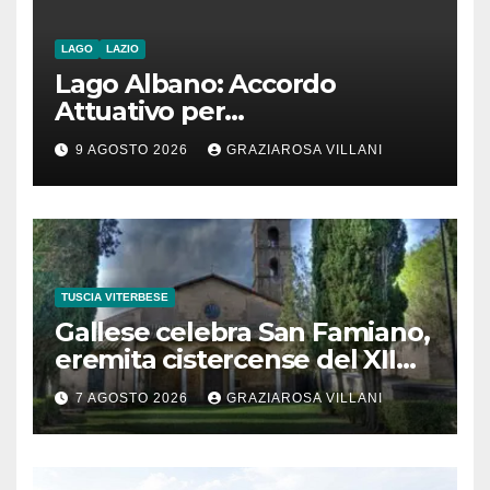
LAGO
LAZIO
Lago Albano: Accordo
Attuativo per
l’interconnessione
9 AGOSTO 2026
GRAZIAROSA VILLANI
acquedottistica da 29,5
milioni di euro
TUSCIA VITERBESE
Gallese celebra San Famiano,
eremita cistercense del XII
secolo
7 AGOSTO 2026
GRAZIAROSA VILLANI