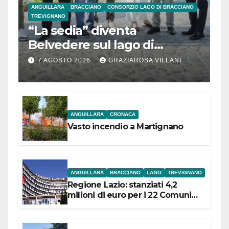
ANGUILLARA
BRACCIANO
CONSORZIO LAGO DI BRACCIANO
TREVIGNANO
“La sedia” diventa
Belvedere sul lago di
Bracciano: ieri
7 AGOSTO 2026
GRAZIAROSA VILLANI
l’inaugurazione
ANGUILLARA
CRONACA
Vasto incendio a Martignano
ANGUILLARA
BRACCIANO
LAGO
TREVIGNANO
Regione Lazio: stanziati 4,2
milioni di euro per i 22 Comuni
dell’Etruria Meridionale