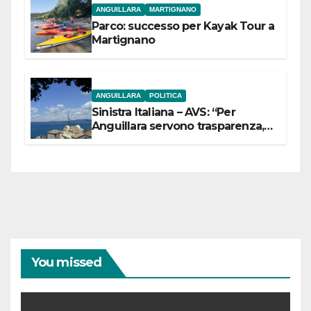
ANGUILLARA
MARTIGNANO
Parco: successo per Kayak Tour a
Martignano
ANGUILLARA
POLITICA
Sinistra Italiana – AVS: “Per
Anguillara servono trasparenza,
partecipazione e scelte politiche
coraggiose”
You missed