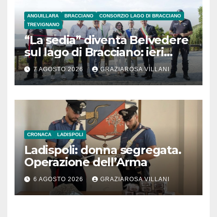
ANGUILLARA
BRACCIANO
CONSORZIO LAGO DI BRACCIANO
TREVIGNANO
“La sedia” diventa Belvedere
sul lago di Bracciano: ieri
l’inaugurazione
7 AGOSTO 2026
GRAZIAROSA VILLANI
CRONACA
LADISPOLI
Ladispoli: donna segregata.
Operazione dell’Arma
6 AGOSTO 2026
GRAZIAROSA VILLANI