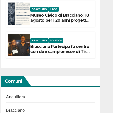
BRACCIANO
LAGO
Museo Civico di Bracciano: l’8
agosto per i 20 anni progetto
“Conservare la memoria”
BRACCIANO
POLITICA
Bracciano Partecipa fa centro
con due campionesse di Tiro
a Segno in vista delle urne
Comuni
Anguillara
Bracciano