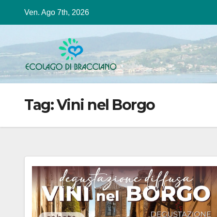
Salta
Ven. Ago 7th, 2026
al
contenuto
Tag:
Vini nel Borgo