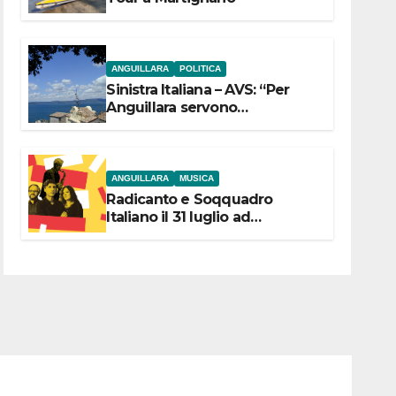
ANGUILLARA
POLITICA
Sinistra Italiana – AVS: “Per
Anguillara servono
trasparenza, partecipazione e
scelte politiche coraggiose”
ANGUILLARA
MUSICA
Radicanto e Soqquadro
Italiano il 31 luglio ad
Anguillara