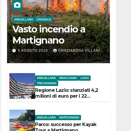
ANGUILLARA
CRONACA
Vasto incendio a
Martignano
5 AGOSTO 2026
GRAZIAROSA VILLANI
ANGUILLARA
BRACCIANO
LAGO
TREVIGNANO
Regione Lazio: stanziati 4,2
milioni di euro per i 22
Comuni dell’Etruria
Meridionale
ANGUILLARA
MARTIGNANO
Parco: successo per Kayak
Tour a Martignano