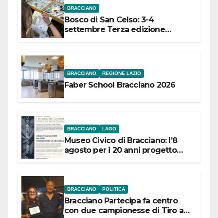
BRACCIANO
Bosco di San Celso: 3-4
settembre Terza edizione
Festival “Storie in cielo e in terra”
BRACCIANO
REGIONE LAZIO
Faber School Bracciano 2026
BRACCIANO
LAGO
Museo Civico di Bracciano: l’8
agosto per i 20 anni progetto
“Conservare la memoria”
BRACCIANO
POLITICA
Bracciano Partecipa fa centro
con due campionesse di Tiro a