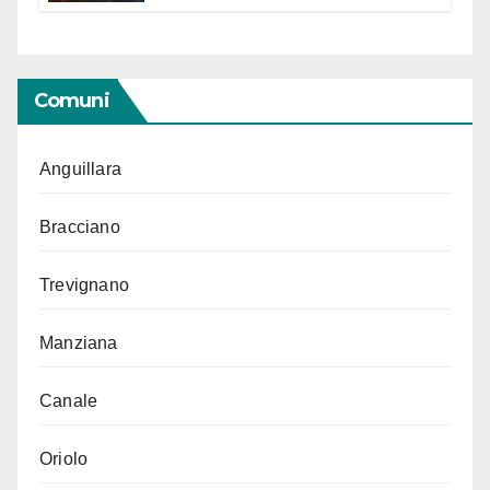
Segno in vista delle urne
Comuni
Anguillara
Bracciano
Trevignano
Manziana
Canale
Oriolo