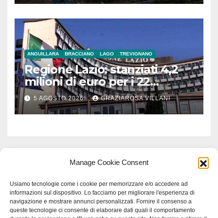
ANGUILLARA
BRACCIANO
LAGO
TREVIGNANO
Regione Lazio: stanziati 4,2
milioni di euro per i 22
Comuni dell’Etruria
5 AGOSTO 2026
GRAZIAROSA VILLANI
Meridionale
Manage Cookie Consent
Usiamo tecnologie come i cookie per memorizzare e/o accedere ad
informazioni sul dispositivo. Lo facciamo per migliorare l'esperienza di
navigazione e mostrare annunci personalizzati. Fornire il consenso a
queste tecnologie ci consente di elaborare dati quali il comportamento