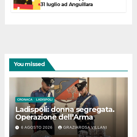
31 luglio ad Anguillara
You missed
CRONACA
LADISPOLI
Ladispoli: donna segregata.
Operazione dell’Arma
6 AGOSTO 2026
GRAZIAROSA VILLANI