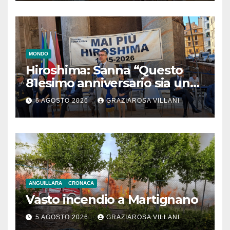
MONDO
Hiroshima: Sanna “Questo
81esimo anniversario sia un
monito per tutti”
6 AGOSTO 2026
GRAZIAROSA VILLANI
ANGUILLARA
CRONACA
Vasto incendio a Martignano
5 AGOSTO 2026
GRAZIAROSA VILLANI