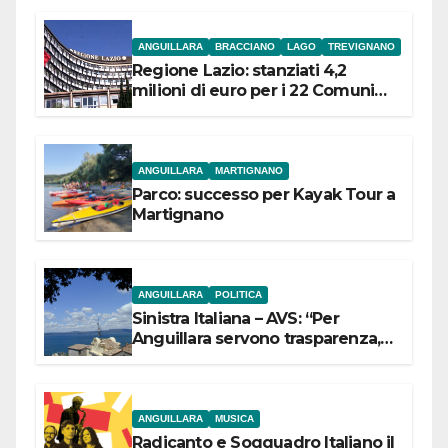
ANGUILLARA
BRACCIANO
LAGO
TREVIGNANO
Regione Lazio: stanziati 4,2
milioni di euro per i 22 Comuni
dell’Etruria Meridionale
ANGUILLARA
MARTIGNANO
Parco: successo per Kayak Tour a
Martignano
ANGUILLARA
POLITICA
Sinistra Italiana – AVS: “Per
Anguillara servono trasparenza,
partecipazione e scelte politiche
coraggiose”
ANGUILLARA
MUSICA
Radicanto e Soqquadro Italiano il