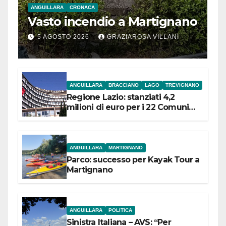
ANGUILLARA
CRONACA
Vasto incendio a Martignano
5 AGOSTO 2026
GRAZIAROSA VILLANI
ANGUILLARA
BRACCIANO
LAGO
TREVIGNANO
Regione Lazio: stanziati 4,2
milioni di euro per i 22 Comuni
dell’Etruria Meridionale
ANGUILLARA
MARTIGNANO
Parco: successo per Kayak Tour a
Martignano
ANGUILLARA
POLITICA
Sinistra Italiana – AVS: “Per