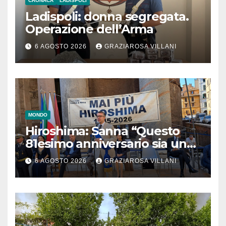
CRONACA
LADISPOLI
Ladispoli: donna segregata.
Operazione dell’Arma
6 AGOSTO 2026
GRAZIAROSA VILLANI
MONDO
Hiroshima: Sanna “Questo
81esimo anniversario sia un
monito per tutti”
6 AGOSTO 2026
GRAZIAROSA VILLANI