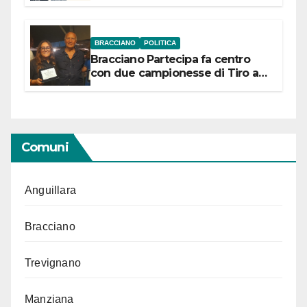
“Conservare la memoria”
BRACCIANO
POLITICA
Bracciano Partecipa fa centro
con due campionesse di Tiro a
Segno in vista delle urne
Comuni
Anguillara
Bracciano
Trevignano
Manziana