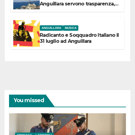
Anguillara servono trasparenza,
partecipazione e scelte politiche
coraggiose”
ANGUILLARA
MUSICA
Radicanto e Soqquadro Italiano il
31 luglio ad Anguillara
You missed