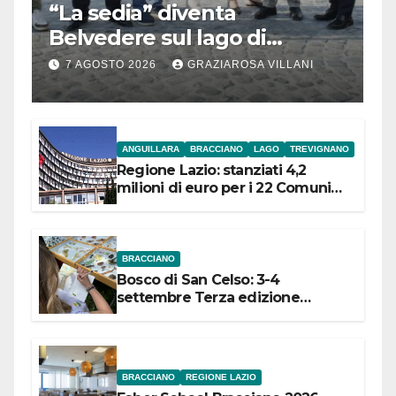
“La sedia” diventa
Belvedere sul lago di
Bracciano: ieri
7 AGOSTO 2026
GRAZIAROSA VILLANI
l’inaugurazione
ANGUILLARA
BRACCIANO
LAGO
TREVIGNANO
Regione Lazio: stanziati 4,2
milioni di euro per i 22 Comuni
dell’Etruria Meridionale
BRACCIANO
Bosco di San Celso: 3-4
settembre Terza edizione
Festival “Storie in cielo e in terra”
BRACCIANO
REGIONE LAZIO