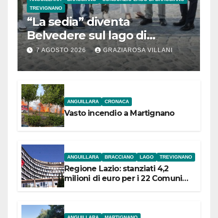
TREVIGNANO
“La sedia” diventa
Belvedere sul lago di
Bracciano: ieri
7 AGOSTO 2026
GRAZIAROSA VILLANI
l’inaugurazione
ANGUILLARA
CRONACA
Vasto incendio a Martignano
ANGUILLARA
BRACCIANO
LAGO
TREVIGNANO
Regione Lazio: stanziati 4,2
milioni di euro per i 22 Comuni
dell’Etruria Meridionale
ANGUILLARA
MARTIGNANO