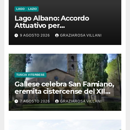
LAGO
LAZIO
Lago Albano: Accordo
Attuativo per
l’interconnessione
9 AGOSTO 2026
GRAZIAROSA VILLANI
acquedottistica da 29,5
milioni di euro
TUSCIA VITERBESE
Gallese celebra San Famiano,
eremita cistercense del XII
secolo
7 AGOSTO 2026
GRAZIAROSA VILLANI