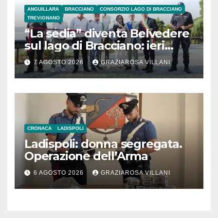
ANGUILLARA
BRACCIANO
CONSORZIO LAGO DI BRACCIANO
TREVIGNANO
“La sedia” diventa Belvedere
sul lago di Bracciano: ieri
l’inaugurazione
7 AGOSTO 2026
GRAZIAROSA VILLANI
CRONACA
LADISPOLI
Ladispoli: donna segregata.
Operazione dell’Arma
6 AGOSTO 2026
GRAZIAROSA VILLANI