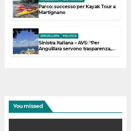
Parco: successo per Kayak Tour a
Martignano
ANGUILLARA
POLITICA
Sinistra Italiana – AVS: “Per
Anguillara servono trasparenza,
partecipazione e scelte politiche
coraggiose”
You missed