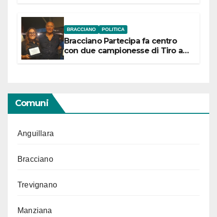
“Conservare la memoria”
BRACCIANO
POLITICA
Bracciano Partecipa fa centro
con due campionesse di Tiro a
Segno in vista delle urne
Comuni
Anguillara
Bracciano
Trevignano
Manziana