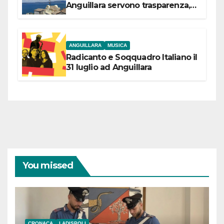
Anguillara servono trasparenza,
partecipazione e scelte politiche
coraggiose”
ANGUILLARA
MUSICA
Radicanto e Soqquadro Italiano il
31 luglio ad Anguillara
You missed
CRONACA
LADISPOLI