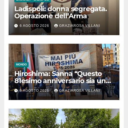
Ladispoli: donna segregata.
Operazione dell’Arma
6 AGOSTO 2026
GRAZIAROSA VILLANI
MONDO
Hiroshima: Sanna “Questo
81esimo anniversario sia un
monito per tutti”
6 AGOSTO 2026
GRAZIAROSA VILLANI