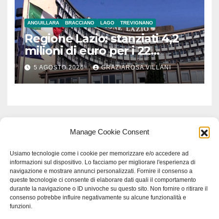
ANGUILLARA
BRACCIANO
LAGO
TREVIGNANO
Regione Lazio: stanziati 4,2
milioni di euro per i 22
Comuni dell’Etruria
5 AGOSTO 2026
GRAZIAROSA VILLANI
Meridionale
Manage Cookie Consent
Usiamo tecnologie come i cookie per memorizzare e/o accedere ad
informazioni sul dispositivo. Lo facciamo per migliorare l'esperienza di
navigazione e mostrare annunci personalizzati. Fornire il consenso a
queste tecnologie ci consente di elaborare dati quali il comportamento
durante la navigazione o ID univoche su questo sito. Non fornire o ritirare il
consenso potrebbe influire negativamente su alcune funzionalità e
funzioni.