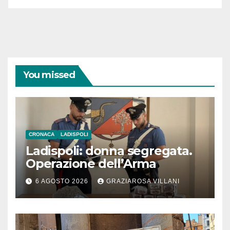
You missed
CRONACA
LADISPOLI
Ladispoli: donna segregata.
Operazione dell’Arma
6 AGOSTO 2026
GRAZIAROSA VILLANI