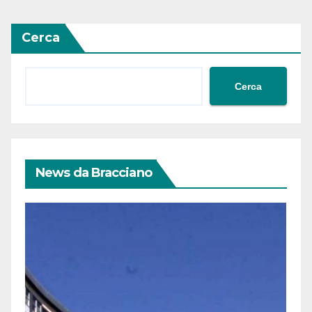
Cerca
Cerca
News da Bracciano