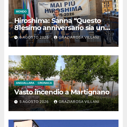
MONDO
Hiroshima: Sanna “Questo
81esimo anniversario sia un
monito per tutti”
6 AGOSTO 2026
GRAZIAROSA VILLANI
ANGUILLARA
CRONACA
Vasto incendio a Martignano
5 AGOSTO 2026
GRAZIAROSA VILLANI