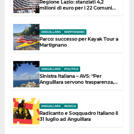
Regione Lazio: stanziati 4,2
milioni di euro per i 22 Comuni
dell’Etruria Meridionale
ANGUILLARA
MARTIGNANO
Parco: successo per Kayak Tour a
Martignano
ANGUILLARA
POLITICA
Sinistra Italiana – AVS: “Per
Anguillara servono trasparenza,
partecipazione e scelte politiche
coraggiose”
ANGUILLARA
MUSICA
Radicanto e Soqquadro Italiano il
31 luglio ad Anguillara