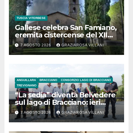
TUSCIA VITERBESE
Gallese celebra San Famiano,
eremita cistercense del XII
secolo
7 AGOSTO 2026
GRAZIAROSA VILLANI
ANGUILLARA
BRACCIANO
CONSORZIO LAGO DI BRACCIANO
TREVIGNANO
“La sedia” diventa Belvedere
sul lago di Bracciano: ieri
l’inaugurazione
7 AGOSTO 2026
GRAZIAROSA VILLANI