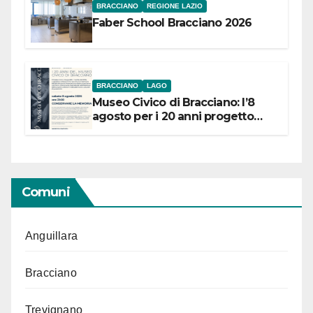
BRACCIANO
REGIONE LAZIO
Faber School Bracciano 2026
BRACCIANO
LAGO
Museo Civico di Bracciano: l’8
agosto per i 20 anni progetto
“Conservare la memoria”
Comuni
Anguillara
Bracciano
Trevignano