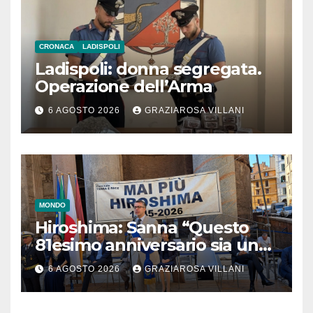
CRONACA
LADISPOLI
Ladispoli: donna segregata.
Operazione dell’Arma
6 AGOSTO 2026
GRAZIAROSA VILLANI
MONDO
Hiroshima: Sanna “Questo
81esimo anniversario sia un
monito per tutti”
6 AGOSTO 2026
GRAZIAROSA VILLANI