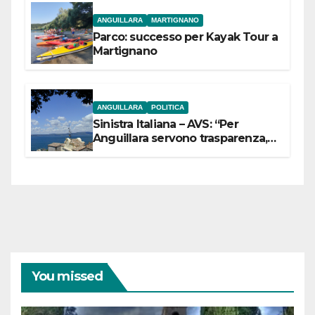
ANGUILLARA
MARTIGNANO
Parco: successo per Kayak Tour a
Martignano
ANGUILLARA
POLITICA
Sinistra Italiana – AVS: “Per
Anguillara servono trasparenza,
partecipazione e scelte politiche
coraggiose”
You missed