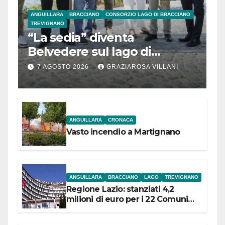
ANGUILLARA
BRACCIANO
CONSORZIO LAGO DI BRACCIANO
TREVIGNANO
“La sedia” diventa
Belvedere sul lago di
Bracciano: ieri
7 AGOSTO 2026
GRAZIAROSA VILLANI
l’inaugurazione
ANGUILLARA
CRONACA
Vasto incendio a Martignano
ANGUILLARA
BRACCIANO
LAGO
TREVIGNANO
Regione Lazio: stanziati 4,2
milioni di euro per i 22 Comuni
dell’Etruria Meridionale