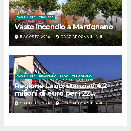
ANGUILLARA
CRONACA
Vasto incendio a Martignano
5 AGOSTO 2026
GRAZIAROSA VILLANI
ANGUILLARA
BRACCIANO
LAGO
TREVIGNANO
Regione Lazio: stanziati 4,2
milioni di euro per i 22
Comuni dell’Etruria
5 AGOSTO 2026
GRAZIAROSA VILLANI
Meridionale