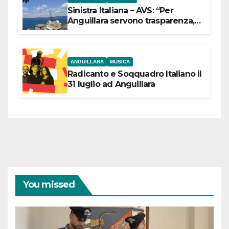
Sinistra Italiana – AVS: “Per
Anguillara servono trasparenza,
partecipazione e scelte politiche
coraggiose”
ANGUILLARA
MUSICA
Radicanto e Soqquadro Italiano il
31 luglio ad Anguillara
You missed