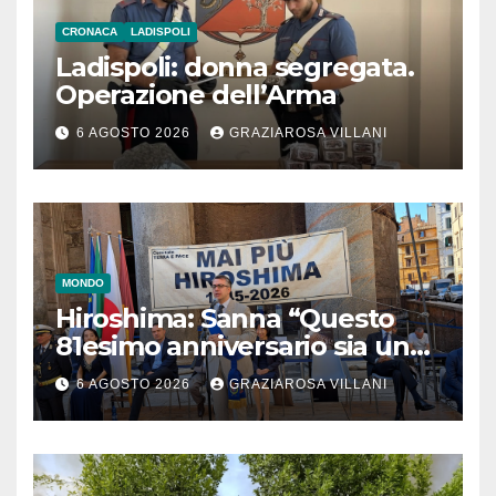
CRONACA
LADISPOLI
Ladispoli: donna segregata.
Operazione dell’Arma
6 AGOSTO 2026
GRAZIAROSA VILLANI
MONDO
Hiroshima: Sanna “Questo
81esimo anniversario sia un
monito per tutti”
6 AGOSTO 2026
GRAZIAROSA VILLANI