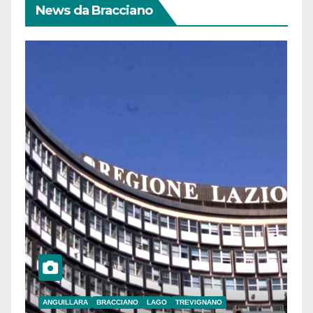
News da Bracciano
ANGUILLARA
BRACCIANO
LAGO
TREVIGNANO