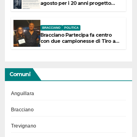
agosto per i 20 anni progetto
“Conservare la memoria”
BRACCIANO
POLITICA
Bracciano Partecipa fa centro
con due campionesse di Tiro a
Segno in vista delle urne
Comuni
Anguillara
Bracciano
Trevignano