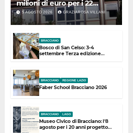
milioni di euro per i 22
Comuni dell’Etruria
5 AGOSTO 2026
GRAZIAROSA VILLANI
Meridionale
BRACCIANO
Bosco di San Celso: 3-4
settembre Terza edizione
Festival “Storie in cielo e in terra”
BRACCIANO
REGIONE LAZIO
Faber School Bracciano 2026
BRACCIANO
LAGO
Museo Civico di Bracciano: l’8
agosto per i 20 anni progetto