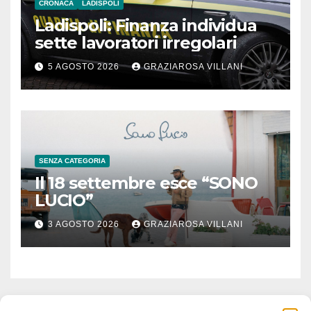
CRONACA
LADISPOLI
Ladispoli: Finanza individua
sette lavoratori irregolari
5 AGOSTO 2026
GRAZIAROSA VILLANI
SENZA CATEGORIA
Il 18 settembre esce “SONO
LUCIO”
3 AGOSTO 2026
GRAZIAROSA VILLANI