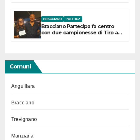
“Conservare la memoria”
BRACCIANO
POLITICA
Bracciano Partecipa fa centro
con due campionesse di Tiro a
Segno in vista delle urne
Comuni
Anguillara
Bracciano
Trevignano
Manziana