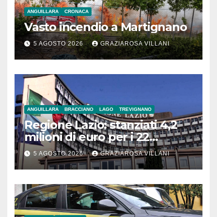
ANGUILLARA
CRONACA
Vasto incendio a Martignano
5 AGOSTO 2026
GRAZIAROSA VILLANI
ANGUILLARA
BRACCIANO
LAGO
TREVIGNANO
Regione Lazio: stanziati 4,2
milioni di euro per i 22
Comuni dell’Etruria
5 AGOSTO 2026
GRAZIAROSA VILLANI
Meridionale