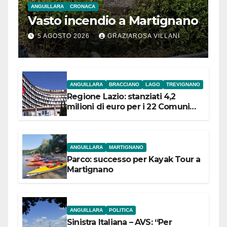
ANGUILLARA
CRONACA
Vasto incendio a Martignano
5 AGOSTO 2026
GRAZIAROSA VILLANI
ANGUILLARA
BRACCIANO
LAGO
TREVIGNANO
Regione Lazio: stanziati 4,2
milioni di euro per i 22 Comuni
dell’Etruria Meridionale
ANGUILLARA
MARTIGNANO
Parco: successo per Kayak Tour a
Martignano
ANGUILLARA
POLITICA
Sinistra Italiana – AVS: “Per