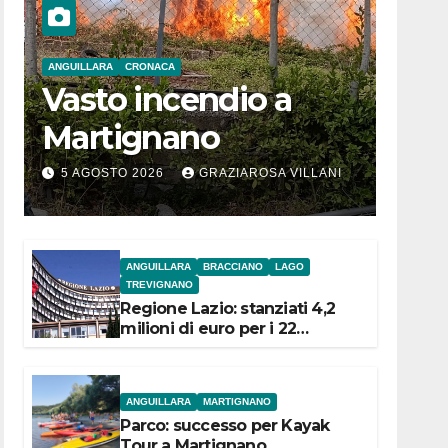
ANGUILLARA
CRONACA
Vasto incendio a
Martignano
5 AGOSTO 2026
GRAZIAROSA VILLANI
ANGUILLARA
BRACCIANO
LAGO
TREVIGNANO
Regione Lazio: stanziati 4,2
milioni di euro per i 22
Comuni dell’Etruria
Meridionale
ANGUILLARA
MARTIGNANO
Parco: successo per Kayak
Tour a Martignano