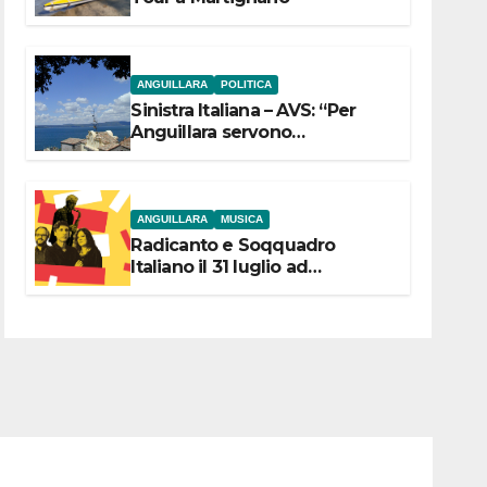
ANGUILLARA
POLITICA
Sinistra Italiana – AVS: “Per
Anguillara servono
trasparenza, partecipazione e
scelte politiche coraggiose”
ANGUILLARA
MUSICA
Radicanto e Soqquadro
Italiano il 31 luglio ad
Anguillara