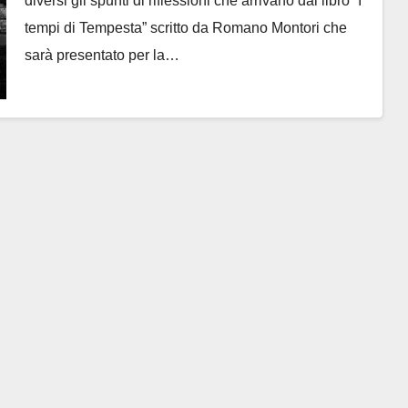
diversi gli spunti di riflessioni che arrivano dal libro “I
tempi di Tempesta” scritto da Romano Montori che
sarà presentato per la…