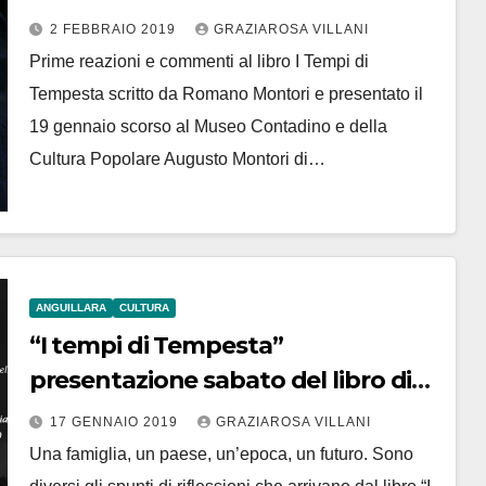
Montori risponde
2 FEBBRAIO 2019
GRAZIAROSA VILLANI
Prime reazioni e commenti al libro I Tempi di
Tempesta scritto da Romano Montori e presentato il
19 gennaio scorso al Museo Contadino e della
Cultura Popolare Augusto Montori di…
ANGUILLARA
CULTURA
“I tempi di Tempesta”
presentazione sabato del libro di
Romano Montori al Museo
17 GENNAIO 2019
GRAZIAROSA VILLANI
contadino di Anguillara
Una famiglia, un paese, un’epoca, un futuro. Sono