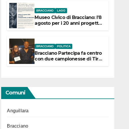
BRACCIANO
LAGO
Museo Civico di Bracciano: l’8
agosto per i 20 anni progetto
“Conservare la memoria”
BRACCIANO
POLITICA
Bracciano Partecipa fa centro
con due campionesse di Tiro
a Segno in vista delle urne
Comuni
Anguillara
Bracciano