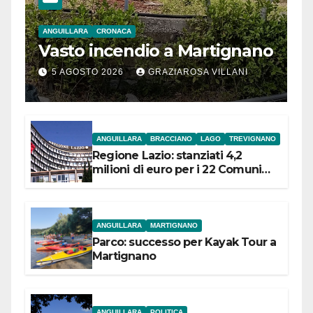
ANGUILLARA
CRONACA
Vasto incendio a Martignano
5 AGOSTO 2026
GRAZIAROSA VILLANI
ANGUILLARA
BRACCIANO
LAGO
TREVIGNANO
Regione Lazio: stanziati 4,2
milioni di euro per i 22 Comuni
dell’Etruria Meridionale
ANGUILLARA
MARTIGNANO
Parco: successo per Kayak Tour a
Martignano
ANGUILLARA
POLITICA