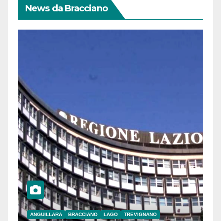
News da Bracciano
ANGUILLARA
BRACCIANO
LAGO
TREVIGNANO