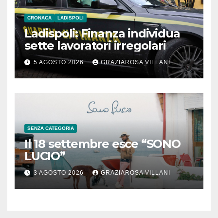
CRONACA
LADISPOLI
Ladispoli: Finanza individua
sette lavoratori irregolari
5 AGOSTO 2026
GRAZIAROSA VILLANI
SENZA CATEGORIA
Il 18 settembre esce “SONO
LUCIO”
3 AGOSTO 2026
GRAZIAROSA VILLANI