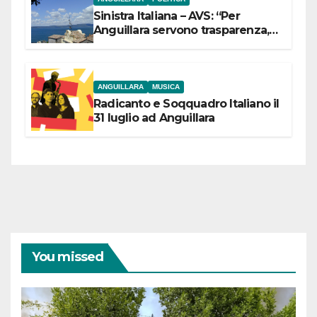
Sinistra Italiana – AVS: “Per
Anguillara servono trasparenza,
partecipazione e scelte politiche
coraggiose”
ANGUILLARA
MUSICA
Radicanto e Soqquadro Italiano il
31 luglio ad Anguillara
You missed