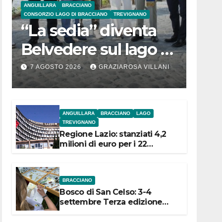
ANGUILLARA
BRACCIANO
CONSORZIO LAGO DI BRACCIANO
TREVIGNANO
“La sedia” diventa
Belvedere sul lago di
Bracciano: ieri
7 AGOSTO 2026
GRAZIAROSA VILLANI
l’inaugurazione
ANGUILLARA
BRACCIANO
LAGO
TREVIGNANO
Regione Lazio: stanziati 4,2
milioni di euro per i 22
Comuni dell’Etruria
Meridionale
BRACCIANO
Bosco di San Celso: 3-4
settembre Terza edizione
Festival “Storie in cielo e in
terra”