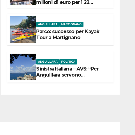
milioni di euro per i 22
Comuni dell’Etruria
Meridionale
ANGUILLARA
MARTIGNANO
Parco: successo per Kayak
Tour a Martignano
ANGUILLARA
POLITICA
Sinistra Italiana – AVS: “Per
Anguillara servono
trasparenza, partecipazione e
scelte politiche coraggiose”