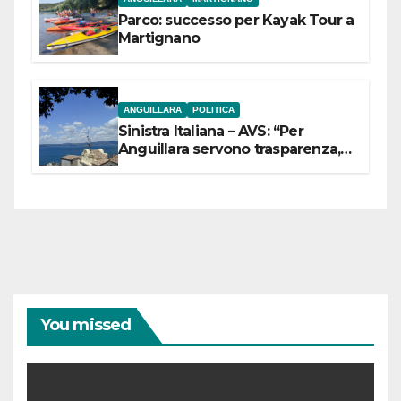
Parco: successo per Kayak Tour a
Martignano
ANGUILLARA
POLITICA
Sinistra Italiana – AVS: “Per
Anguillara servono trasparenza,
partecipazione e scelte politiche
coraggiose”
You missed