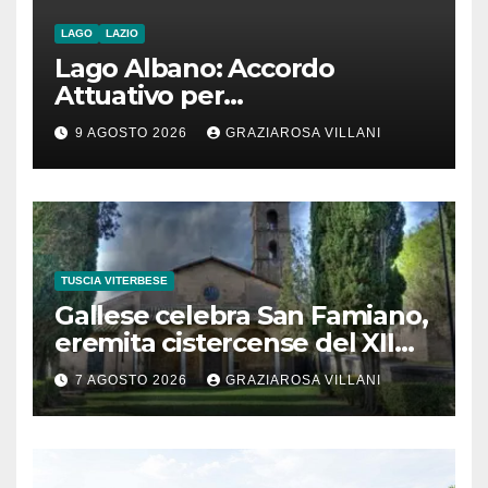
LAGO
LAZIO
Lago Albano: Accordo
Attuativo per
l’interconnessione
9 AGOSTO 2026
GRAZIAROSA VILLANI
acquedottistica da 29,5
milioni di euro
TUSCIA VITERBESE
Gallese celebra San Famiano,
eremita cistercense del XII
secolo
7 AGOSTO 2026
GRAZIAROSA VILLANI