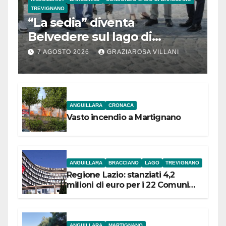
TREVIGNANO
“La sedia” diventa
Belvedere sul lago di
Bracciano: ieri
7 AGOSTO 2026
GRAZIAROSA VILLANI
l’inaugurazione
ANGUILLARA
CRONACA
Vasto incendio a Martignano
ANGUILLARA
BRACCIANO
LAGO
TREVIGNANO
Regione Lazio: stanziati 4,2
milioni di euro per i 22 Comuni
dell’Etruria Meridionale
ANGUILLARA
MARTIGNANO