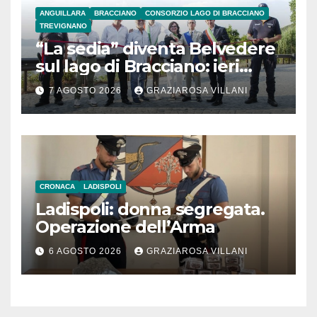
ANGUILLARA
BRACCIANO
CONSORZIO LAGO DI BRACCIANO
TREVIGNANO
“La sedia” diventa Belvedere
sul lago di Bracciano: ieri
l’inaugurazione
7 AGOSTO 2026
GRAZIAROSA VILLANI
CRONACA
LADISPOLI
Ladispoli: donna segregata.
Operazione dell’Arma
6 AGOSTO 2026
GRAZIAROSA VILLANI