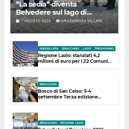
“La sedia” diventa
Belvedere sul lago di
Bracciano: ieri
7 AGOSTO 2026
GRAZIAROSA VILLANI
l’inaugurazione
ANGUILLARA
BRACCIANO
LAGO
TREVIGNANO
Regione Lazio: stanziati 4,2
milioni di euro per i 22 Comuni
dell’Etruria Meridionale
BRACCIANO
Bosco di San Celso: 3-4
settembre Terza edizione
Festival “Storie in cielo e in terra”
BRACCIANO
REGIONE LAZIO