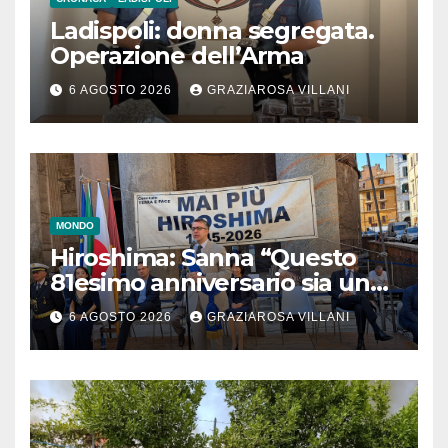
Ladispoli: donna segregata.
Operazione dell’Arma
6 AGOSTO 2026
GRAZIAROSA VILLANI
MONDO
Hiroshima: Sanna “Questo
81esimo anniversario sia un
monito per tutti”
6 AGOSTO 2026
GRAZIAROSA VILLANI