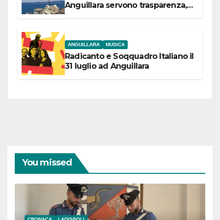
Anguillara servono trasparenza,
partecipazione e scelte politiche
coraggiose”
ANGUILLARA
MUSICA
Radicanto e Soqquadro Italiano il
31 luglio ad Anguillara
You missed
CRONACA
LADISPOLI