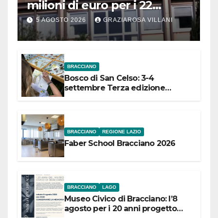
milioni di euro per i 22
Comuni dell’Etruria
5 AGOSTO 2026
GRAZIAROSA VILLANI
Meridionale
BRACCIANO
Bosco di San Celso: 3-4
settembre Terza edizione
Festival “Storie in cielo e in terra”
BRACCIANO
REGIONE LAZIO
Faber School Bracciano 2026
BRACCIANO
LAGO
Museo Civico di Bracciano: l’8
agosto per i 20 anni progetto