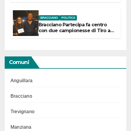
“Conservare la memoria”
BRACCIANO
POLITICA
Bracciano Partecipa fa centro
con due campionesse di Tiro a
Segno in vista delle urne
Comuni
Anguillara
Bracciano
Trevignano
Manziana