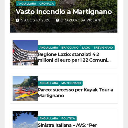
ANGUILLARA
CRONACA
Vasto incendio a Martignano
5 AGOSTO 2026
GRAZIAROSA VILLANI
ANGUILLARA
BRACCIANO
LAGO
TREVIGNANO
Regione Lazio: stanziati 4,2
milioni di euro per i 22 Comuni
dell’Etruria Meridionale
ANGUILLARA
MARTIGNANO
Parco: successo per Kayak Tour a
Martignano
ANGUILLARA
POLITICA
Sinistra Italiana – AVS: “Per