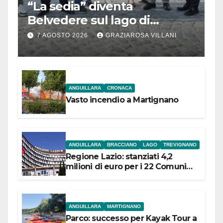
“La sedia” diventa
Belvedere sul lago di
Bracciano: ieri
7 AGOSTO 2026
GRAZIAROSA VILLANI
l’inaugurazione
ANGUILLARA
CRONACA
Vasto incendio a Martignano
ANGUILLARA
BRACCIANO
LAGO
TREVIGNANO
Regione Lazio: stanziati 4,2
milioni di euro per i 22 Comuni
dell’Etruria Meridionale
ANGUILLARA
MARTIGNANO
Parco: successo per Kayak Tour a