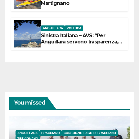
Martignano
ANGUILLARA
POLITICA
Sinistra Italiana – AVS: “Per
Anguillara servono trasparenza,
partecipazione e scelte politiche
coraggiose”
You missed
ANGUILLARA
BRACCIANO
CONSORZIO LAGO DI BRACCIANO
TREVIGNANO