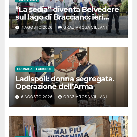
“La sedia” diventa Belvedere
sul lago di Bracciano: ieri
l’inaugurazione
7 AGOSTO 2026
GRAZIAROSA VILLANI
CRONACA
LADISPOLI
Ladispoli: donna segregata.
Operazione dell’Arma
6 AGOSTO 2026
GRAZIAROSA VILLANI