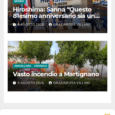
MONDO
Hiroshima: Sanna “Questo
81esimo anniversario sia un
monito per tutti”
6 AGOSTO 2026
GRAZIAROSA VILLANI
ANGUILLARA
CRONACA
Vasto incendio a Martignano
5 AGOSTO 2026
GRAZIAROSA VILLANI