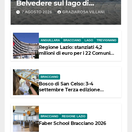
Belvedere sul lago di
Bracciano: ieri
7 AGOSTO 2026
GRAZIAROSA VILLANI
l’inaugurazione
ANGUILLARA
BRACCIANO
LAGO
TREVIGNANO
Regione Lazio: stanziati 4,2
milioni di euro per i 22 Comuni
dell’Etruria Meridionale
BRACCIANO
Bosco di San Celso: 3-4
settembre Terza edizione
Festival “Storie in cielo e in terra”
BRACCIANO
REGIONE LAZIO
Faber School Bracciano 2026