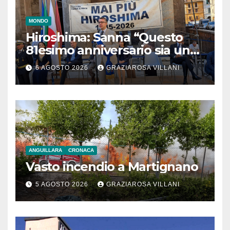
MONDO
Hiroshima: Sanna “Questo
81esimo anniversario sia un
monito per tutti”
6 AGOSTO 2026
GRAZIAROSA VILLANI
ANGUILLARA
CRONACA
Vasto incendio a Martignano
5 AGOSTO 2026
GRAZIAROSA VILLANI