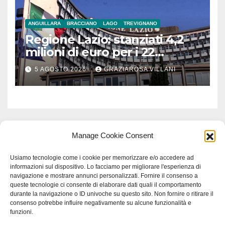
ANGUILLARA
BRACCIANO
LAGO
TREVIGNANO
Regione Lazio: stanziati 4,2
milioni di euro per i 22
Comuni dell’Etruria
5 AGOSTO 2026
GRAZIAROSA VILLANI
Meridionale
Manage Cookie Consent
Usiamo tecnologie come i cookie per memorizzare e/o accedere ad
informazioni sul dispositivo. Lo facciamo per migliorare l'esperienza di
navigazione e mostrare annunci personalizzati. Fornire il consenso a
queste tecnologie ci consente di elaborare dati quali il comportamento
durante la navigazione o ID univoche su questo sito. Non fornire o ritirare il
consenso potrebbe influire negativamente su alcune funzionalità e
funzioni.