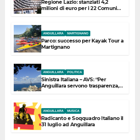
Regione Lazio: stanziati 4,2
milioni di euro per i 22 Comuni
dell’Etruria Meridionale
ANGUILLARA
MARTIGNANO
Parco: successo per Kayak Tour a
Martignano
ANGUILLARA
POLITICA
Sinistra Italiana – AVS: “Per
Anguillara servono trasparenza,
partecipazione e scelte politiche
coraggiose”
ANGUILLARA
MUSICA
Radicanto e Soqquadro Italiano il
31 luglio ad Anguillara