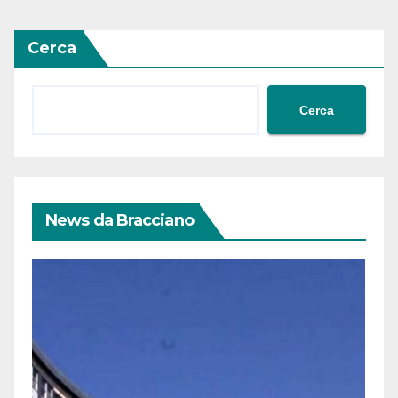
Cerca
Cerca
News da Bracciano