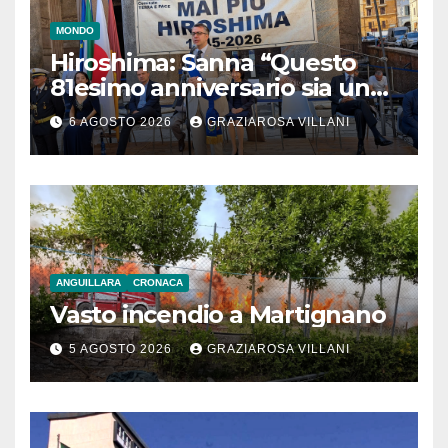
MONDO
Hiroshima: Sanna “Questo
81esimo anniversario sia un
monito per tutti”
6 AGOSTO 2026
GRAZIAROSA VILLANI
ANGUILLARA
CRONACA
Vasto incendio a Martignano
5 AGOSTO 2026
GRAZIAROSA VILLANI