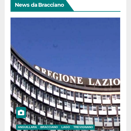
News da Bracciano
ANGUILLARA
BRACCIANO
LAGO
TREVIGNANO