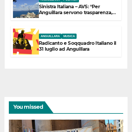
Sinistra Italiana – AVS: “Per
Anguillara servono trasparenza,
partecipazione e scelte politiche
coraggiose”
ANGUILLARA
MUSICA
Radicanto e Soqquadro Italiano il
31 luglio ad Anguillara
You missed