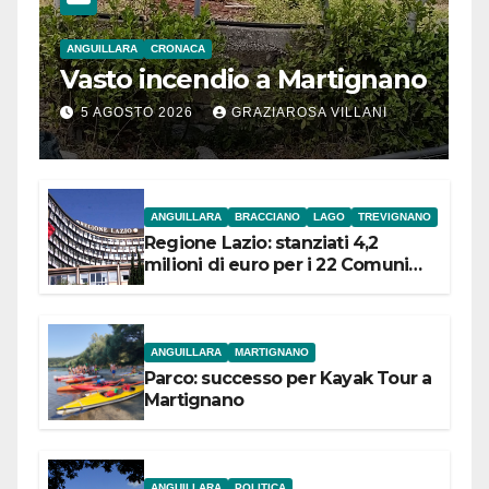
ANGUILLARA
CRONACA
Vasto incendio a Martignano
5 AGOSTO 2026
GRAZIAROSA VILLANI
ANGUILLARA
BRACCIANO
LAGO
TREVIGNANO
Regione Lazio: stanziati 4,2
milioni di euro per i 22 Comuni
dell’Etruria Meridionale
ANGUILLARA
MARTIGNANO
Parco: successo per Kayak Tour a
Martignano
ANGUILLARA
POLITICA