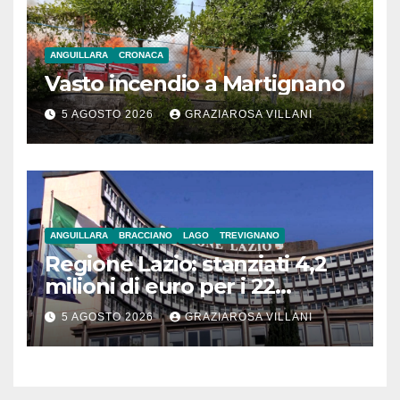
ANGUILLARA
CRONACA
Vasto incendio a Martignano
5 AGOSTO 2026
GRAZIAROSA VILLANI
ANGUILLARA
BRACCIANO
LAGO
TREVIGNANO
Regione Lazio: stanziati 4,2
milioni di euro per i 22
Comuni dell’Etruria
5 AGOSTO 2026
GRAZIAROSA VILLANI
Meridionale