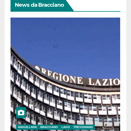
News da Bracciano
ANGUILLARA
BRACCIANO
LAGO
TREVIGNANO