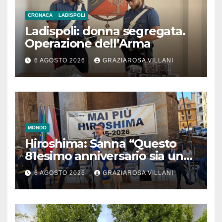
CRONACA
LADISPOLI
Ladispoli: donna segregata.
Operazione dell’Arma
6 AGOSTO 2026
GRAZIAROSA VILLANI
MONDO
Hiroshima: Sanna “Questo
81esimo anniversario sia un
monito per tutti”
6 AGOSTO 2026
GRAZIAROSA VILLANI