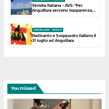
Sinistra Italiana – AVS: “Per
Anguillara servono trasparenza,
partecipazione e scelte politiche
coraggiose”
ANGUILLARA
MUSICA
Radicanto e Soqquadro Italiano il
31 luglio ad Anguillara
You missed