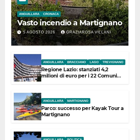
ANGUILLARA
CRONACA
Vasto incendio a Martignano
5 AGOSTO 2026
GRAZIAROSA VILLANI
ANGUILLARA
BRACCIANO
LAGO
TREVIGNANO
Regione Lazio: stanziati 4,2
milioni di euro per i 22 Comuni
dell’Etruria Meridionale
ANGUILLARA
MARTIGNANO
Parco: successo per Kayak Tour a
Martignano
ANGUILLARA
POLITICA