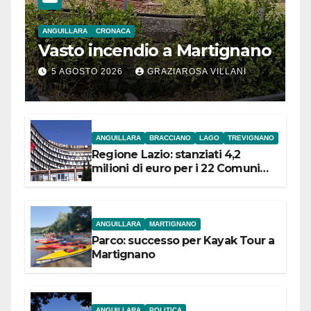
ANGUILLARA
CRONACA
Vasto incendio a Martignano
5 AGOSTO 2026
GRAZIAROSA VILLANI
ANGUILLARA
BRACCIANO
LAGO
TREVIGNANO
Regione Lazio: stanziati 4,2
milioni di euro per i 22 Comuni
dell’Etruria Meridionale
ANGUILLARA
MARTIGNANO
Parco: successo per Kayak Tour a
Martignano
ANGUILLARA
POLITICA