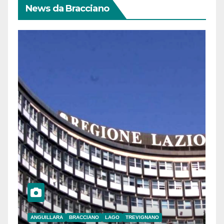
News da Bracciano
ANGUILLARA
BRACCIANO
LAGO
TREVIGNANO