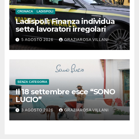
CRONACA
LADISPOLI
Ladispoli: Finanza individua
sette lavoratori irregolari
5 AGOSTO 2026
GRAZIAROSA VILLANI
SENZA CATEGORIA
Il 18 settembre esce “SONO
LUCIO”
3 AGOSTO 2026
GRAZIAROSA VILLANI