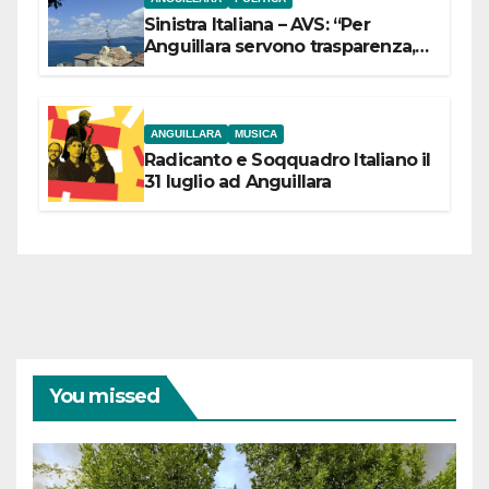
Sinistra Italiana – AVS: “Per
Anguillara servono trasparenza,
partecipazione e scelte politiche
coraggiose”
ANGUILLARA
MUSICA
Radicanto e Soqquadro Italiano il
31 luglio ad Anguillara
You missed