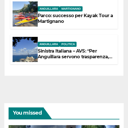
ANGUILLARA
MARTIGNANO
Parco: successo per Kayak Tour a
Martignano
ANGUILLARA
POLITICA
Sinistra Italiana – AVS: “Per
Anguillara servono trasparenza,
partecipazione e scelte politiche
coraggiose”
You missed