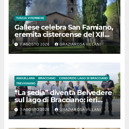
TUSCIA VITERBESE
Gallese celebra San Famiano,
eremita cistercense del XII
secolo
7 AGOSTO 2026
GRAZIAROSA VILLANI
ANGUILLARA
BRACCIANO
CONSORZIO LAGO DI BRACCIANO
TREVIGNANO
“La sedia” diventa Belvedere
sul lago di Bracciano: ieri
l’inaugurazione
7 AGOSTO 2026
GRAZIAROSA VILLANI