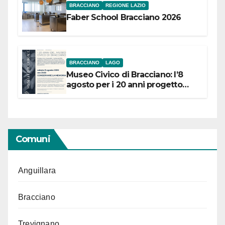
BRACCIANO
REGIONE LAZIO
Faber School Bracciano 2026
BRACCIANO
LAGO
Museo Civico di Bracciano: l’8
agosto per i 20 anni progetto
“Conservare la memoria”
Comuni
Anguillara
Bracciano
Trevignano