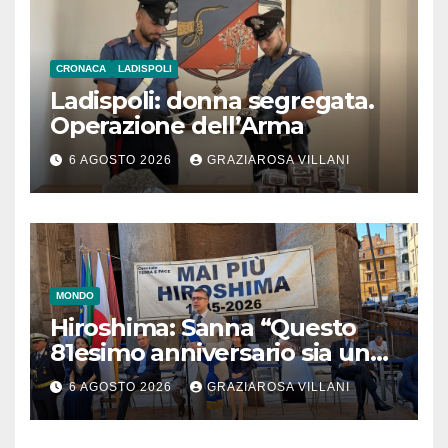
CRONACA
LADISPOLI
Ladispoli: donna segregata.
Operazione dell’Arma
6 AGOSTO 2026
GRAZIAROSA VILLANI
MONDO
Hiroshima: Sanna “Questo
81esimo anniversario sia un
monito per tutti”
6 AGOSTO 2026
GRAZIAROSA VILLANI