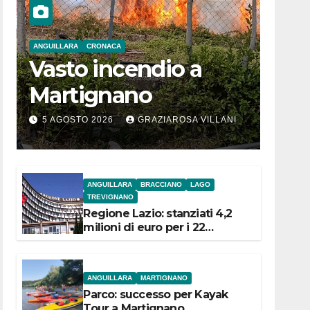
ANGUILLARA
CRONACA
Vasto incendio a
Martignano
5 AGOSTO 2026
GRAZIAROSA VILLANI
ANGUILLARA
BRACCIANO
LAGO
TREVIGNANO
Regione Lazio: stanziati 4,2
milioni di euro per i 22
Comuni dell’Etruria
Meridionale
ANGUILLARA
MARTIGNANO
Parco: successo per Kayak
Tour a Martignano