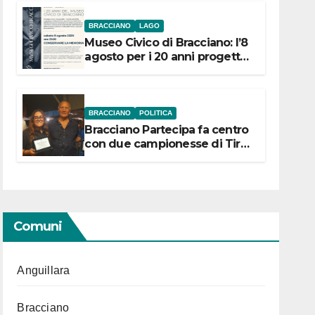
BRACCIANO
LAGO
Museo Civico di Bracciano: l’8
agosto per i 20 anni progetto
“Conservare la memoria”
BRACCIANO
POLITICA
Bracciano Partecipa fa centro
con due campionesse di Tiro
a Segno in vista delle urne
Comuni
Anguillara
Bracciano