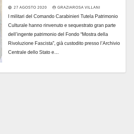
REFURTIVA SOTTRATTA
27 AGOSTO 2020
GRAZIAROSA VILLANI
DALL’ARCHIVIO CENTRALE DELLO
I militari del Comando Carabinieri Tutela Patrimonio
STATO
Culturale hanno rinvenuto e sequestrato gran parte
dell’ingente patrimonio del Fondo “Mostra della
Rivoluzione Fascista”, già custodito presso l’Archivio
Centrale dello Stato e…