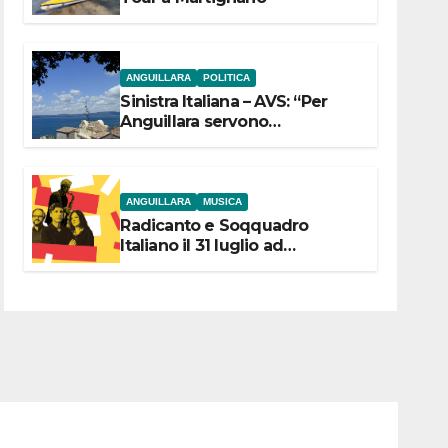
ANGUILLARA
POLITICA
Sinistra Italiana – AVS: “Per
Anguillara servono
trasparenza, partecipazione e
scelte politiche coraggiose”
ANGUILLARA
MUSICA
Radicanto e Soqquadro
Italiano il 31 luglio ad
Anguillara