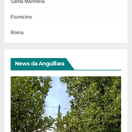
Santa Marinella
Fiumicino
Roma
News da Anguillara