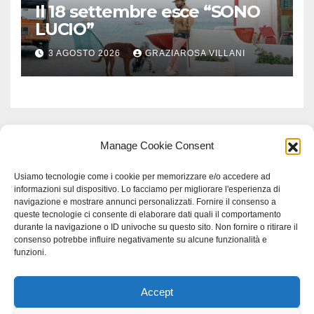
Il 18 settembre esce “SONO
LUCIO”
3 AGOSTO 2026
GRAZIAROSA VILLANI
Manage Cookie Consent
Usiamo tecnologie come i cookie per memorizzare e/o accedere ad
informazioni sul dispositivo. Lo facciamo per migliorare l'esperienza di
navigazione e mostrare annunci personalizzati. Fornire il consenso a
queste tecnologie ci consente di elaborare dati quali il comportamento
durante la navigazione o ID univoche su questo sito. Non fornire o ritirare il
consenso potrebbe influire negativamente su alcune funzionalità e
funzioni.
Accept
Proudly powered by WordPress
|
Tema: Newspaperex di
Themeansar
.