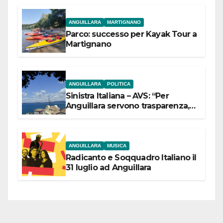
ANGUILLARA
MARTIGNANO
Parco: successo per Kayak Tour a
Martignano
ANGUILLARA
POLITICA
Sinistra Italiana – AVS: “Per
Anguillara servono trasparenza,
partecipazione e scelte politiche
coraggiose”
ANGUILLARA
MUSICA
Radicanto e Soqquadro Italiano il
31 luglio ad Anguillara