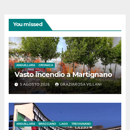
You missed
ANGUILLARA
CRONACA
Vasto incendio a Martignano
5 AGOSTO 2026
GRAZIAROSA VILLANI
ANGUILLARA
BRACCIANO
LAGO
TREVIGNANO