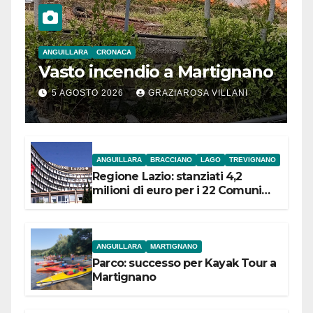
ANGUILLARA
CRONACA
Vasto incendio a Martignano
5 AGOSTO 2026
GRAZIAROSA VILLANI
ANGUILLARA
BRACCIANO
LAGO
TREVIGNANO
Regione Lazio: stanziati 4,2
milioni di euro per i 22 Comuni
dell’Etruria Meridionale
ANGUILLARA
MARTIGNANO
Parco: successo per Kayak Tour a
Martignano