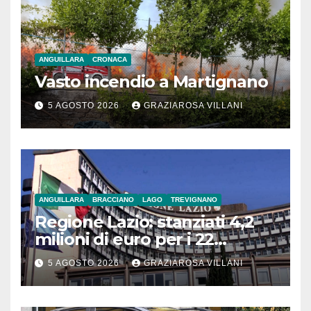
ANGUILLARA
CRONACA
Vasto incendio a Martignano
5 AGOSTO 2026
GRAZIAROSA VILLANI
ANGUILLARA
BRACCIANO
LAGO
TREVIGNANO
Regione Lazio: stanziati 4,2
milioni di euro per i 22
Comuni dell’Etruria
5 AGOSTO 2026
GRAZIAROSA VILLANI
Meridionale