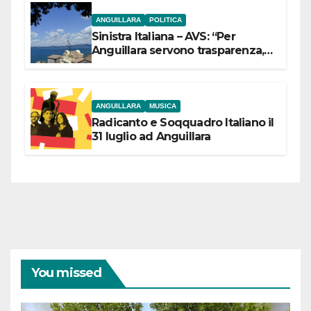
ANGUILLARA
POLITICA
Sinistra Italiana – AVS: “Per
Anguillara servono trasparenza,
partecipazione e scelte politiche
coraggiose”
ANGUILLARA
MUSICA
Radicanto e Soqquadro Italiano il
31 luglio ad Anguillara
You missed