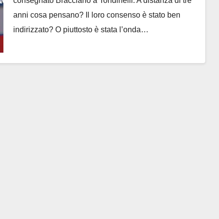
consegnato Bracciano a Tondinelli. A distanza di tre
anni cosa pensano? Il loro consenso è stato ben
indirizzato? O piuttosto è stata l’onda…