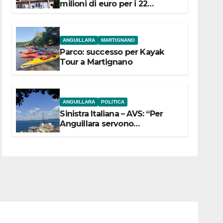
milioni di euro per i 22
Comuni dell’Etruria
Meridionale
ANGUILLARA
MARTIGNANO
Parco: successo per Kayak
Tour a Martignano
ANGUILLARA
POLITICA
Sinistra Italiana – AVS: “Per
Anguillara servono
trasparenza, partecipazione e
scelte politiche coraggiose”