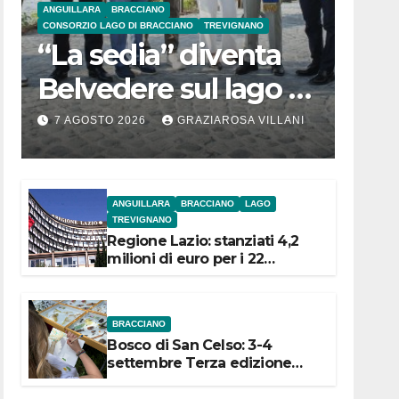
ANGUILLARA
BRACCIANO
CONSORZIO LAGO DI BRACCIANO
TREVIGNANO
“La sedia” diventa
Belvedere sul lago di
Bracciano: ieri
7 AGOSTO 2026
GRAZIAROSA VILLANI
l’inaugurazione
ANGUILLARA
BRACCIANO
LAGO
TREVIGNANO
Regione Lazio: stanziati 4,2
milioni di euro per i 22
Comuni dell’Etruria
Meridionale
BRACCIANO
Bosco di San Celso: 3-4
settembre Terza edizione
Festival “Storie in cielo e in
terra”