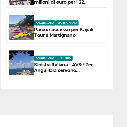
milioni di euro per i 22
Comuni dell’Etruria
Meridionale
ANGUILLARA
MARTIGNANO
Parco: successo per Kayak
Tour a Martignano
ANGUILLARA
POLITICA
Sinistra Italiana – AVS: “Per
Anguillara servono
trasparenza, partecipazione e
scelte politiche coraggiose”