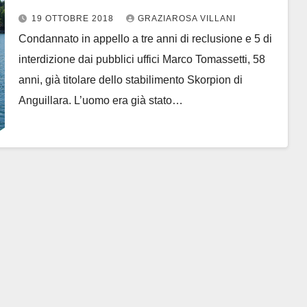
reclusione. Era accusato di violenza
19 OTTOBRE 2018
GRAZIAROSA VILLANI
sessuale nei confronti di due
Condannato in appello a tre anni di reclusione e 5 di
bambine di 10 anni
interdizione dai pubblici uffici Marco Tomassetti, 58
anni, già titolare dello stabilimento Skorpion di
Anguillara. L’uomo era già stato…