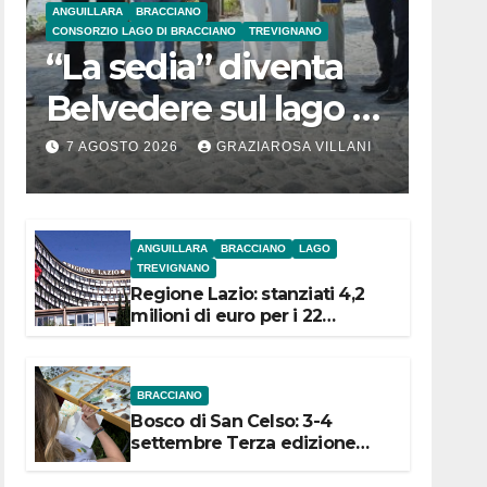
ANGUILLARA
BRACCIANO
CONSORZIO LAGO DI BRACCIANO
TREVIGNANO
“La sedia” diventa
Belvedere sul lago di
Bracciano: ieri
7 AGOSTO 2026
GRAZIAROSA VILLANI
l’inaugurazione
ANGUILLARA
BRACCIANO
LAGO
TREVIGNANO
Regione Lazio: stanziati 4,2
milioni di euro per i 22
Comuni dell’Etruria
Meridionale
BRACCIANO
Bosco di San Celso: 3-4
settembre Terza edizione
Festival “Storie in cielo e in
terra”