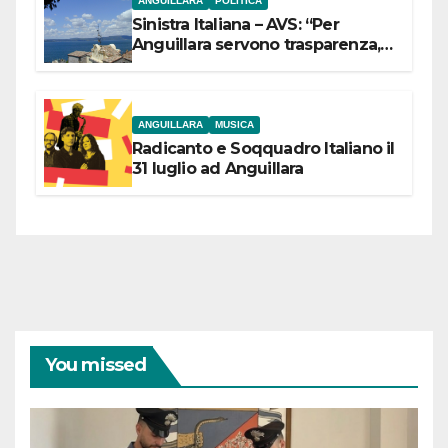
ANGUILLARA
POLITICA
Sinistra Italiana – AVS: “Per
Anguillara servono trasparenza,
partecipazione e scelte politiche
coraggiose”
ANGUILLARA
MUSICA
Radicanto e Soqquadro Italiano il
31 luglio ad Anguillara
You missed