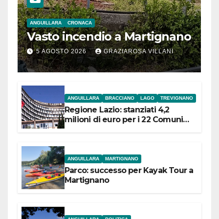
ANGUILLARA
CRONACA
Vasto incendio a Martignano
5 AGOSTO 2026
GRAZIAROSA VILLANI
ANGUILLARA
BRACCIANO
LAGO
TREVIGNANO
Regione Lazio: stanziati 4,2
milioni di euro per i 22 Comuni
dell’Etruria Meridionale
ANGUILLARA
MARTIGNANO
Parco: successo per Kayak Tour a
Martignano