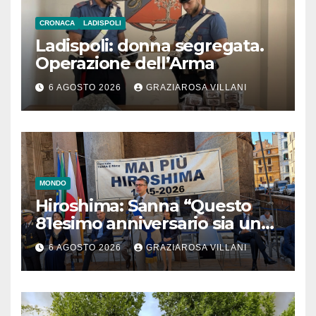
CRONACA
LADISPOLI
Ladispoli: donna segregata.
Operazione dell’Arma
6 AGOSTO 2026
GRAZIAROSA VILLANI
MONDO
Hiroshima: Sanna “Questo
81esimo anniversario sia un
monito per tutti”
6 AGOSTO 2026
GRAZIAROSA VILLANI