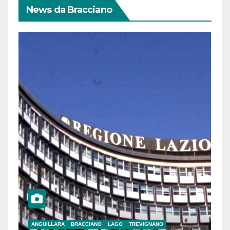
News da Bracciano
ANGUILLARA
BRACCIANO
LAGO
TREVIGNANO