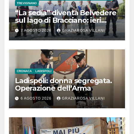
TREVIGNANO
“La sedia” diventa Belvedere
sul lago di Bracciano: ieri
l’inaugurazione
7 AGOSTO 2026
GRAZIAROSA VILLANI
CRONACA
LADISPOLI
Ladispoli: donna segregata.
Operazione dell’Arma
6 AGOSTO 2026
GRAZIAROSA VILLANI