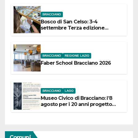
BRACCIANO
Bosco di San Celso: 3-4
settembre Terza edizione
Festival “Storie in cielo e in terra”
BRACCIANO
REGIONE LAZIO
Faber School Bracciano 2026
BRACCIANO
LAGO
Museo Civico di Bracciano: l’8
agosto per i 20 anni progetto
“Conservare la memoria”
Comuni