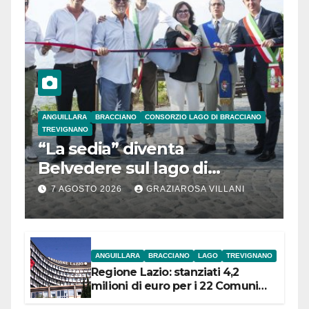
ANGUILLARA
BRACCIANO
CONSORZIO LAGO DI BRACCIANO
TREVIGNANO
“La sedia” diventa
Belvedere sul lago di
Bracciano: ieri
7 AGOSTO 2026
GRAZIAROSA VILLANI
l’inaugurazione
ANGUILLARA
BRACCIANO
LAGO
TREVIGNANO
Regione Lazio: stanziati 4,2
milioni di euro per i 22 Comuni
dell’Etruria Meridionale