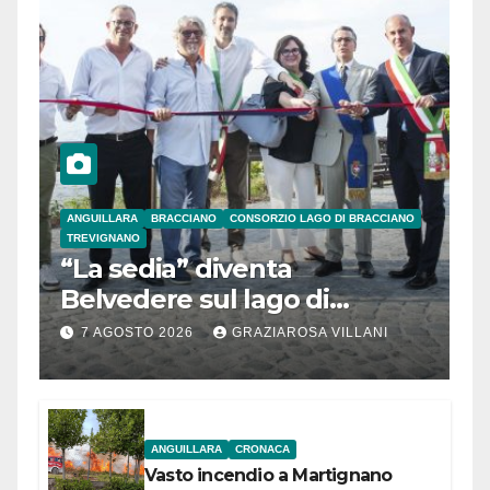
ANGUILLARA
BRACCIANO
CONSORZIO LAGO DI BRACCIANO
TREVIGNANO
“La sedia” diventa
Belvedere sul lago di
Bracciano: ieri
7 AGOSTO 2026
GRAZIAROSA VILLANI
l’inaugurazione
ANGUILLARA
CRONACA
Vasto incendio a Martignano