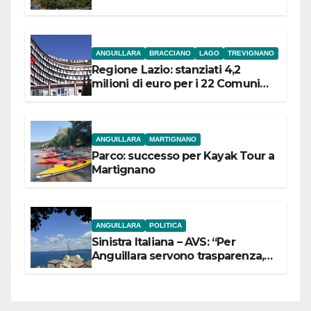
ANGUILLARA
BRACCIANO
LAGO
TREVIGNANO
Regione Lazio: stanziati 4,2
milioni di euro per i 22 Comuni
dell’Etruria Meridionale
ANGUILLARA
MARTIGNANO
Parco: successo per Kayak Tour a
Martignano
ANGUILLARA
POLITICA
Sinistra Italiana – AVS: “Per
Anguillara servono trasparenza,
partecipazione e scelte politiche
coraggiose”