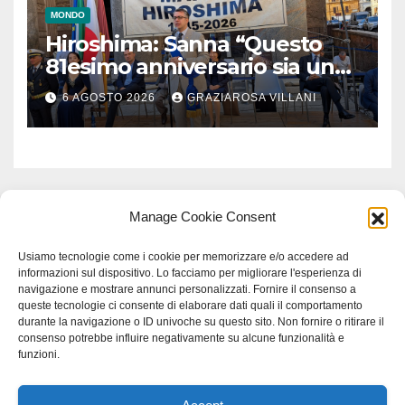
MONDO
Hiroshima: Sanna “Questo
81esimo anniversario sia un
monito per tutti”
6 AGOSTO 2026
GRAZIAROSA VILLANI
Manage Cookie Consent
Usiamo tecnologie come i cookie per memorizzare e/o accedere ad
informazioni sul dispositivo. Lo facciamo per migliorare l'esperienza di
navigazione e mostrare annunci personalizzati. Fornire il consenso a
queste tecnologie ci consente di elaborare dati quali il comportamento
durante la navigazione o ID univoche su questo sito. Non fornire o ritirare il
consenso potrebbe influire negativamente su alcune funzionalità e
funzioni.