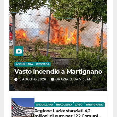
ANGUILLARA
CRONACA
Vasto incendio a Martignano
5 AGOSTO 2026
GRAZIAROSA VILLANI
ANGUILLARA
BRACCIANO
LAGO
TREVIGNANO
Regione Lazio: stanziati 4,2
milioni di euro per i 22 Comuni