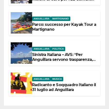
dell’Etruria Meridionale
ANGUILLARA
MARTIGNANO
Parco: successo per Kayak Tour a
Martignano
ANGUILLARA
POLITICA
Sinistra Italiana – AVS: “Per
Anguillara servono trasparenza,
partecipazione e scelte politiche
coraggiose”
ANGUILLARA
MUSICA
Radicanto e Soqquadro Italiano il
31 luglio ad Anguillara