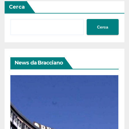
Cerca
Cerca
News da Bracciano