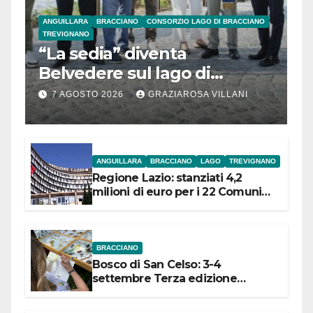
ANGUILLARA
BRACCIANO
CONSORZIO LAGO DI BRACCIANO
TREVIGNANO
“La sedia” diventa
Belvedere sul lago di
Bracciano: ieri
7 AGOSTO 2026
GRAZIAROSA VILLANI
l’inaugurazione
ANGUILLARA
BRACCIANO
LAGO
TREVIGNANO
Regione Lazio: stanziati 4,2
milioni di euro per i 22 Comuni
dell’Etruria Meridionale
BRACCIANO
Bosco di San Celso: 3-4
settembre Terza edizione
Festival “Storie in cielo e in terra”