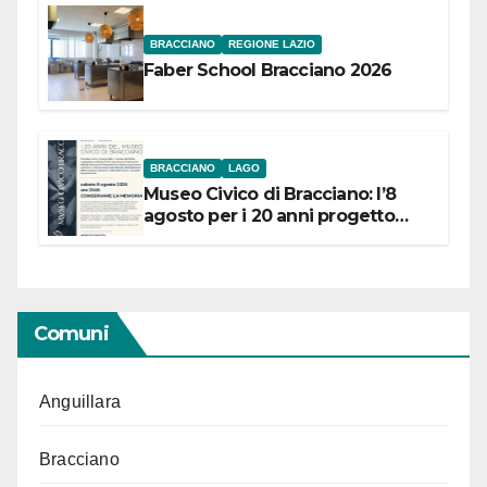
BRACCIANO
REGIONE LAZIO
Faber School Bracciano 2026
BRACCIANO
LAGO
Museo Civico di Bracciano: l’8
agosto per i 20 anni progetto
“Conservare la memoria”
Comuni
Anguillara
Bracciano