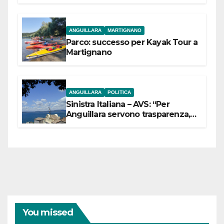
dell’Etruria Meridionale
ANGUILLARA
MARTIGNANO
Parco: successo per Kayak Tour a
Martignano
ANGUILLARA
POLITICA
Sinistra Italiana – AVS: “Per
Anguillara servono trasparenza,
partecipazione e scelte politiche
coraggiose”
You missed