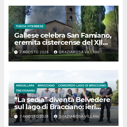
TUSCIA VITERBESE
Gallese celebra San Famiano,
eremita cistercense del XII
secolo
7 AGOSTO 2026
GRAZIAROSA VILLANI
ANGUILLARA
BRACCIANO
CONSORZIO LAGO DI BRACCIANO
TREVIGNANO
“La sedia” diventa Belvedere
sul lago di Bracciano: ieri
l’inaugurazione
7 AGOSTO 2026
GRAZIAROSA VILLANI