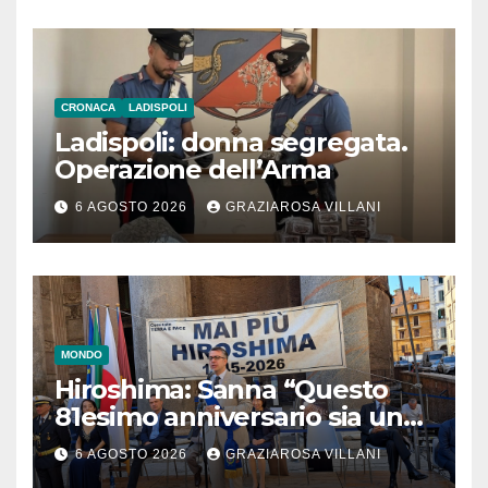
CRONACA
LADISPOLI
Ladispoli: donna segregata.
Operazione dell’Arma
6 AGOSTO 2026
GRAZIAROSA VILLANI
MONDO
Hiroshima: Sanna “Questo
81esimo anniversario sia un
monito per tutti”
6 AGOSTO 2026
GRAZIAROSA VILLANI