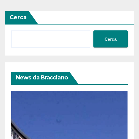
Cerca
Cerca
News da Bracciano