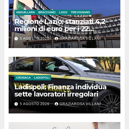
ANGUILLARA
BRACCIANO
LAGO
TREVIGNANO
Regione Lazio: stanziati 4,2
milioni di euro per i 22
Comuni dell’Etruria
5 AGOSTO 2026
GRAZIAROSA VILLANI
Meridionale
CRONACA
LADISPOLI
Ladispoli: Finanza individua
sette lavoratori irregolari
5 AGOSTO 2026
GRAZIAROSA VILLANI