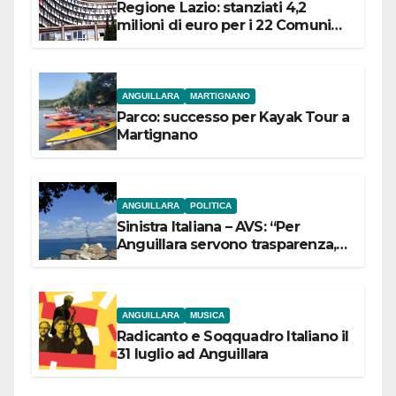
Regione Lazio: stanziati 4,2
milioni di euro per i 22 Comuni
dell’Etruria Meridionale
ANGUILLARA
MARTIGNANO
Parco: successo per Kayak Tour a
Martignano
ANGUILLARA
POLITICA
Sinistra Italiana – AVS: “Per
Anguillara servono trasparenza,
partecipazione e scelte politiche
coraggiose”
ANGUILLARA
MUSICA
Radicanto e Soqquadro Italiano il
31 luglio ad Anguillara