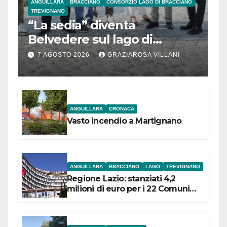
ANGUILLARA
BRACCIANO
CONSORZIO LAGO DI BRACCIANO
TREVIGNANO
“La sedia” diventa
Belvedere sul lago di
Bracciano: ieri
7 AGOSTO 2026
GRAZIAROSA VILLANI
l’inaugurazione
ANGUILLARA
CRONACA
Vasto incendio a Martignano
ANGUILLARA
BRACCIANO
LAGO
TREVIGNANO
Regione Lazio: stanziati 4,2
milioni di euro per i 22 Comuni
dell’Etruria Meridionale