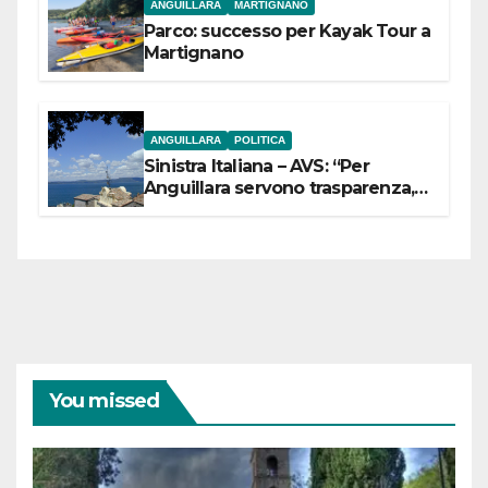
ANGUILLARA
MARTIGNANO
Parco: successo per Kayak Tour a
Martignano
ANGUILLARA
POLITICA
Sinistra Italiana – AVS: “Per
Anguillara servono trasparenza,
partecipazione e scelte politiche
coraggiose”
You missed