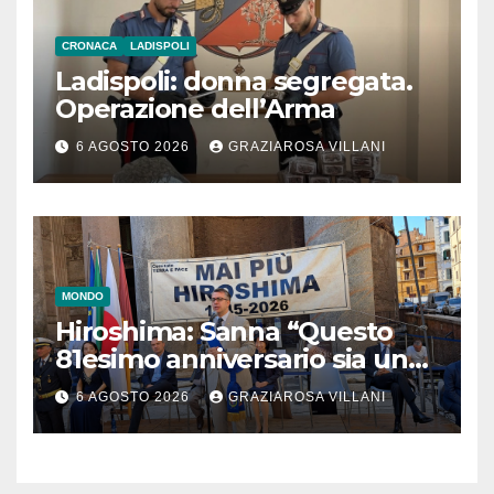
CRONACA
LADISPOLI
Ladispoli: donna segregata.
Operazione dell’Arma
6 AGOSTO 2026
GRAZIAROSA VILLANI
MONDO
Hiroshima: Sanna “Questo
81esimo anniversario sia un
monito per tutti”
6 AGOSTO 2026
GRAZIAROSA VILLANI