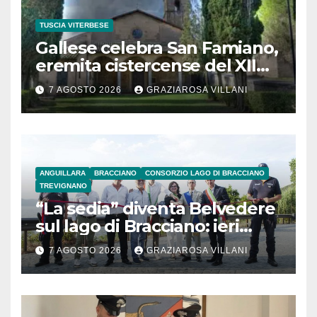
TUSCIA VITERBESE
Gallese celebra San Famiano,
eremita cistercense del XII
secolo
7 AGOSTO 2026
GRAZIAROSA VILLANI
ANGUILLARA
BRACCIANO
CONSORZIO LAGO DI BRACCIANO
TREVIGNANO
“La sedia” diventa Belvedere
sul lago di Bracciano: ieri
l’inaugurazione
7 AGOSTO 2026
GRAZIAROSA VILLANI