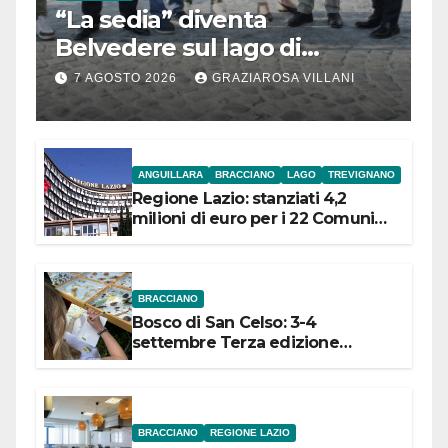
“La sedia” diventa
Belvedere sul lago di
Bracciano: ieri
7 AGOSTO 2026
GRAZIAROSA VILLANI
l’inaugurazione
ANGUILLARA
BRACCIANO
LAGO
TREVIGNANO
Regione Lazio: stanziati 4,2
milioni di euro per i 22 Comuni
dell’Etruria Meridionale
BRACCIANO
Bosco di San Celso: 3-4
settembre Terza edizione
Festival “Storie in cielo e in terra”
BRACCIANO
REGIONE LAZIO