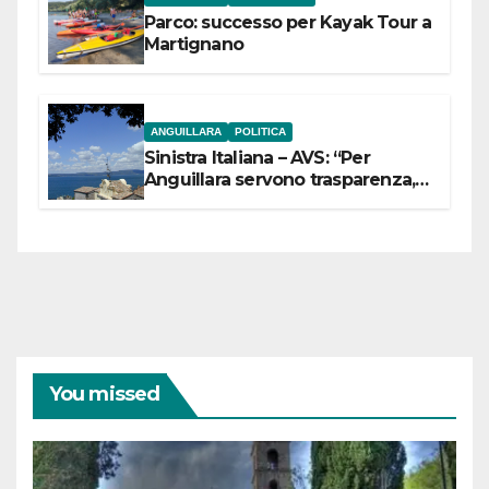
Parco: successo per Kayak Tour a
Martignano
ANGUILLARA
POLITICA
Sinistra Italiana – AVS: “Per
Anguillara servono trasparenza,
partecipazione e scelte politiche
coraggiose”
You missed