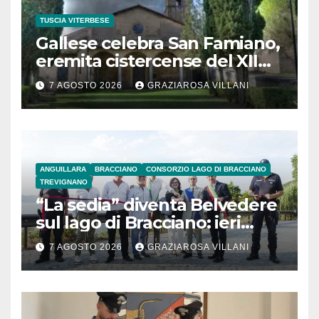
TUSCIA VITERBESE
Gallese celebra San Famiano,
eremita cistercense del XII
secolo
7 AGOSTO 2026
GRAZIAROSA VILLANI
ANGUILLARA
BRACCIANO
CONSORZIO LAGO DI BRACCIANO
TREVIGNANO
“La sedia” diventa Belvedere
sul lago di Bracciano: ieri
l’inaugurazione
7 AGOSTO 2026
GRAZIAROSA VILLANI