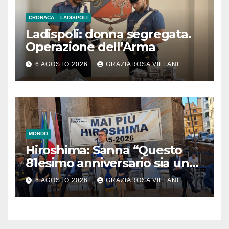
CRONACA
LADISPOLI
Ladispoli: donna segregata.
Operazione dell’Arma
6 AGOSTO 2026
GRAZIAROSA VILLANI
MONDO
Hiroshima: Sanna “Questo
81esimo anniversario sia un
monito per tutti”
6 AGOSTO 2026
GRAZIAROSA VILLANI