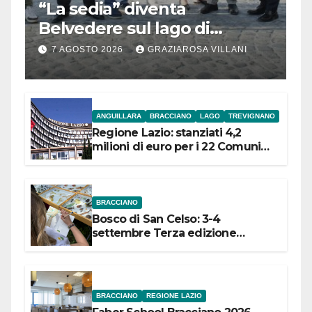
“La sedia” diventa
Belvedere sul lago di
Bracciano: ieri
7 AGOSTO 2026
GRAZIAROSA VILLANI
l’inaugurazione
ANGUILLARA
BRACCIANO
LAGO
TREVIGNANO
Regione Lazio: stanziati 4,2
milioni di euro per i 22 Comuni
dell’Etruria Meridionale
BRACCIANO
Bosco di San Celso: 3-4
settembre Terza edizione
Festival “Storie in cielo e in terra”
BRACCIANO
REGIONE LAZIO