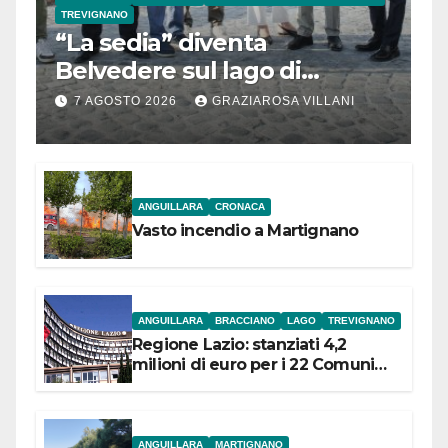
TREVIGNANO
“La sedia” diventa
Belvedere sul lago di
Bracciano: ieri
7 AGOSTO 2026
GRAZIAROSA VILLANI
l’inaugurazione
ANGUILLARA
CRONACA
Vasto incendio a Martignano
ANGUILLARA
BRACCIANO
LAGO
TREVIGNANO
Regione Lazio: stanziati 4,2
milioni di euro per i 22 Comuni
dell’Etruria Meridionale
ANGUILLARA
MARTIGNANO