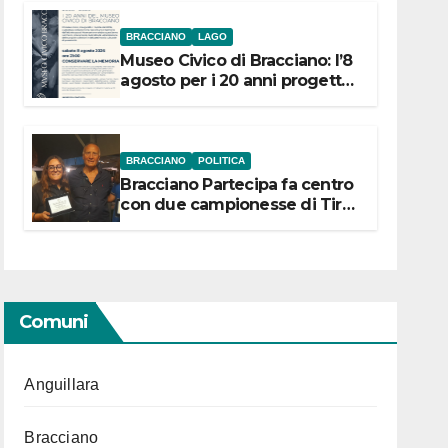
BRACCIANO
LAGO
Museo Civico di Bracciano: l’8
agosto per i 20 anni progetto
“Conservare la memoria”
BRACCIANO
POLITICA
Bracciano Partecipa fa centro
con due campionesse di Tiro
a Segno in vista delle urne
Comuni
Anguillara
Bracciano