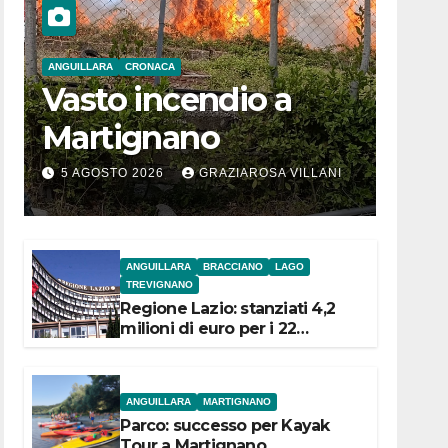
ANGUILLARA
CRONACA
Vasto incendio a
Martignano
5 AGOSTO 2026
GRAZIAROSA VILLANI
ANGUILLARA
BRACCIANO
LAGO
TREVIGNANO
Regione Lazio: stanziati 4,2
milioni di euro per i 22
Comuni dell’Etruria
Meridionale
ANGUILLARA
MARTIGNANO
Parco: successo per Kayak
Tour a Martignano