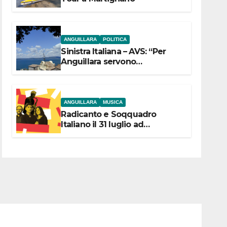
ANGUILLARA
POLITICA
Sinistra Italiana – AVS: “Per
Anguillara servono
trasparenza, partecipazione e
scelte politiche coraggiose”
ANGUILLARA
MUSICA
Radicanto e Soqquadro
Italiano il 31 luglio ad
Anguillara