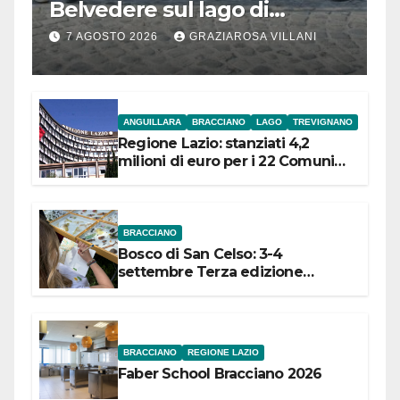
Belvedere sul lago di
Bracciano: ieri
7 AGOSTO 2026
GRAZIAROSA VILLANI
l’inaugurazione
ANGUILLARA
BRACCIANO
LAGO
TREVIGNANO
Regione Lazio: stanziati 4,2
milioni di euro per i 22 Comuni
dell’Etruria Meridionale
BRACCIANO
Bosco di San Celso: 3-4
settembre Terza edizione
Festival “Storie in cielo e in terra”
BRACCIANO
REGIONE LAZIO
Faber School Bracciano 2026