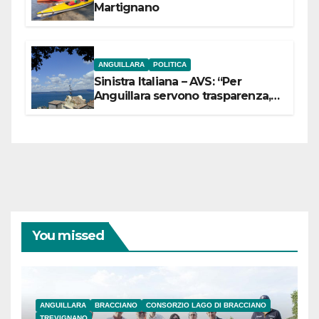
Martignano
ANGUILLARA
POLITICA
Sinistra Italiana – AVS: “Per
Anguillara servono trasparenza,
partecipazione e scelte politiche
coraggiose”
You missed
ANGUILLARA
BRACCIANO
CONSORZIO LAGO DI BRACCIANO
TREVIGNANO