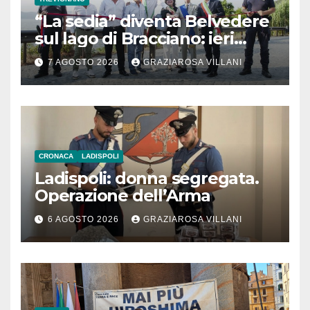
“La sedia” diventa Belvedere
sul lago di Bracciano: ieri
l’inaugurazione
7 AGOSTO 2026
GRAZIAROSA VILLANI
CRONACA
LADISPOLI
Ladispoli: donna segregata.
Operazione dell’Arma
6 AGOSTO 2026
GRAZIAROSA VILLANI