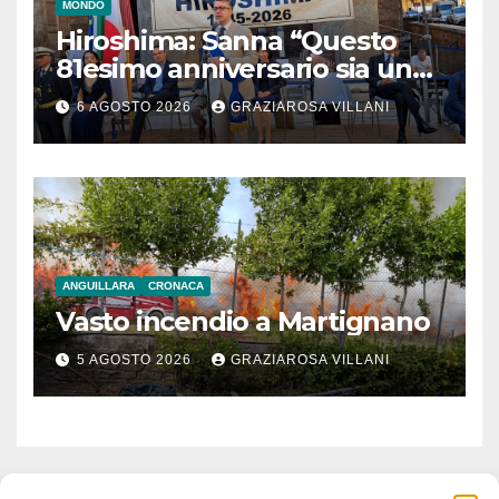
MONDO
Hiroshima: Sanna “Questo
81esimo anniversario sia un
monito per tutti”
6 AGOSTO 2026
GRAZIAROSA VILLANI
ANGUILLARA
CRONACA
Vasto incendio a Martignano
5 AGOSTO 2026
GRAZIAROSA VILLANI