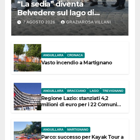
“La sedia” diventa
Belvedere sul lago di
Bracciano: ieri
7 AGOSTO 2026
GRAZIAROSA VILLANI
l’inaugurazione
ANGUILLARA
CRONACA
Vasto incendio a Martignano
ANGUILLARA
BRACCIANO
LAGO
TREVIGNANO
Regione Lazio: stanziati 4,2
milioni di euro per i 22 Comuni
dell’Etruria Meridionale
ANGUILLARA
MARTIGNANO
Parco: successo per Kayak Tour a