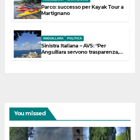
Parco: successo per Kayak Tour a
Martignano
ANGUILLARA
POLITICA
Sinistra Italiana – AVS: “Per
Anguillara servono trasparenza,
partecipazione e scelte politiche
coraggiose”
You missed