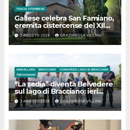
TUSCIA VITERBESE
Gallese celebra San Famiano,
eremita cistercense del XII
secolo
7 AGOSTO 2026
GRAZIAROSA VILLANI
ANGUILLARA
BRACCIANO
CONSORZIO LAGO DI BRACCIANO
TREVIGNANO
“La sedia” diventa Belvedere
sul lago di Bracciano: ieri
l’inaugurazione
7 AGOSTO 2026
GRAZIAROSA VILLANI