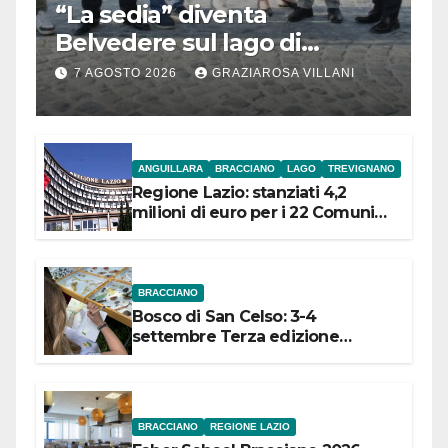
“La sedia” diventa
Belvedere sul lago di
Bracciano: ieri
7 AGOSTO 2026
GRAZIAROSA VILLANI
l’inaugurazione
ANGUILLARA
BRACCIANO
LAGO
TREVIGNANO
Regione Lazio: stanziati 4,2
milioni di euro per i 22 Comuni
dell’Etruria Meridionale
BRACCIANO
Bosco di San Celso: 3-4
settembre Terza edizione
Festival “Storie in cielo e in terra”
BRACCIANO
REGIONE LAZIO