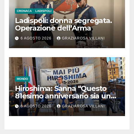
CRONACA
LADISPOLI
Ladispoli: donna segregata.
Operazione dell’Arma
6 AGOSTO 2026
GRAZIAROSA VILLANI
MONDO
Hiroshima: Sanna “Questo
81esimo anniversario sia un
monito per tutti”
6 AGOSTO 2026
GRAZIAROSA VILLANI