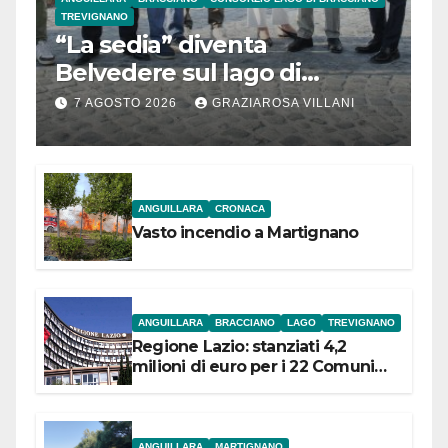
TREVIGNANO
“La sedia” diventa
Belvedere sul lago di
Bracciano: ieri
7 AGOSTO 2026
GRAZIAROSA VILLANI
l’inaugurazione
ANGUILLARA
CRONACA
Vasto incendio a Martignano
ANGUILLARA
BRACCIANO
LAGO
TREVIGNANO
Regione Lazio: stanziati 4,2
milioni di euro per i 22 Comuni
dell’Etruria Meridionale
ANGUILLARA
MARTIGNANO