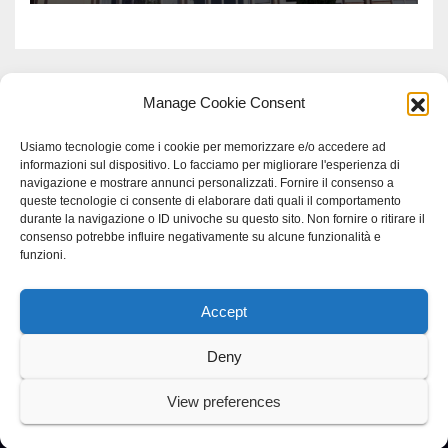
Manage Cookie Consent
Usiamo tecnologie come i cookie per memorizzare e/o accedere ad
informazioni sul dispositivo. Lo facciamo per migliorare l'esperienza di
navigazione e mostrare annunci personalizzati. Fornire il consenso a
queste tecnologie ci consente di elaborare dati quali il comportamento
durante la navigazione o ID univoche su questo sito. Non fornire o ritirare il
consenso potrebbe influire negativamente su alcune funzionalità e
funzioni.
Accept
Proudly powered by WordPress
|
Tema: Newspaperex di
Themeansar
.
Deny
Home
Gerenza
home
Lavoro
Scienza
studio specialistico bracciano
View preferences
Villani Comunicazione