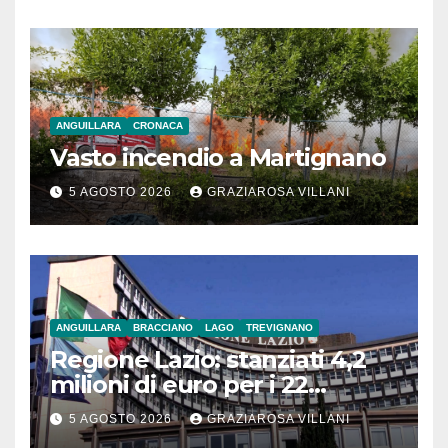
ANGUILLARA
CRONACA
Vasto incendio a Martignano
5 AGOSTO 2026
GRAZIAROSA VILLANI
ANGUILLARA
BRACCIANO
LAGO
TREVIGNANO
Regione Lazio: stanziati 4,2
milioni di euro per i 22
Comuni dell’Etruria
5 AGOSTO 2026
GRAZIAROSA VILLANI
Meridionale