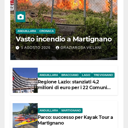
ANGUILLARA
CRONACA
Vasto incendio a Martignano
5 AGOSTO 2026
GRAZIAROSA VILLANI
ANGUILLARA
BRACCIANO
LAGO
TREVIGNANO
Regione Lazio: stanziati 4,2
milioni di euro per i 22 Comuni
dell’Etruria Meridionale
ANGUILLARA
MARTIGNANO
Parco: successo per Kayak Tour a
Martignano