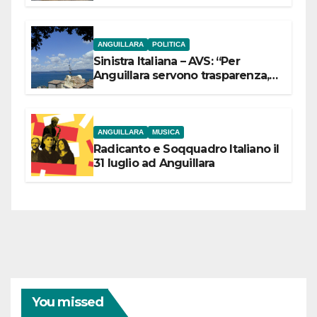
ANGUILLARA
POLITICA
Sinistra Italiana – AVS: “Per
Anguillara servono trasparenza,
partecipazione e scelte politiche
coraggiose”
ANGUILLARA
MUSICA
Radicanto e Soqquadro Italiano il
31 luglio ad Anguillara
You missed