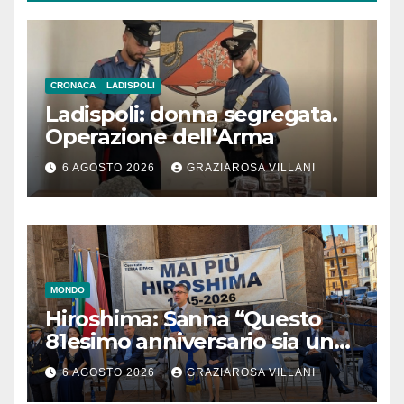
CRONACA
LADISPOLI
Ladispoli: donna segregata.
Operazione dell’Arma
6 AGOSTO 2026
GRAZIAROSA VILLANI
MONDO
Hiroshima: Sanna “Questo
81esimo anniversario sia un
monito per tutti”
6 AGOSTO 2026
GRAZIAROSA VILLANI