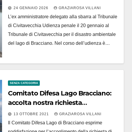
ambientale
24 GENNAIO 2026
GRAZIAROSA VILLANI
L’ex amministratore delegato alla sbarra al Tribunale
di Civitavecchia Udienza penale il 20 gennaio al
Tribunale di Civitavecchia per il disastro ambientale
del lago di Bracciano. Nel corso dell’udienza è…
SENZA CATEGORIA
Comitato Difesa Lago Bracciano:
accolta nostra richiesta
costituzione parte civile nel
13 OTTOBRE 2021
GRAZIAROSA VILLANI
processo per disastro ambientale
Il Comitato Difesa Lago di Bracciano esprime
soddisfazione per l’accoglimento della richiesta di