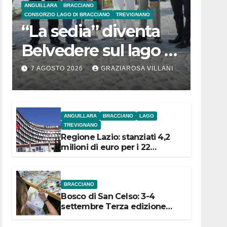
ANGUILLARA
BRACCIANO
CONSORZIO LAGO DI BRACCIANO
TREVIGNANO
“La sedia” diventa
Belvedere sul lago di
Bracciano: ieri
7 AGOSTO 2026
GRAZIAROSA VILLANI
l’inaugurazione
ANGUILLARA
BRACCIANO
LAGO
TREVIGNANO
Regione Lazio: stanziati 4,2
milioni di euro per i 22
Comuni dell’Etruria
Meridionale
BRACCIANO
Bosco di San Celso: 3-4
settembre Terza edizione
Festival “Storie in cielo e in
terra”