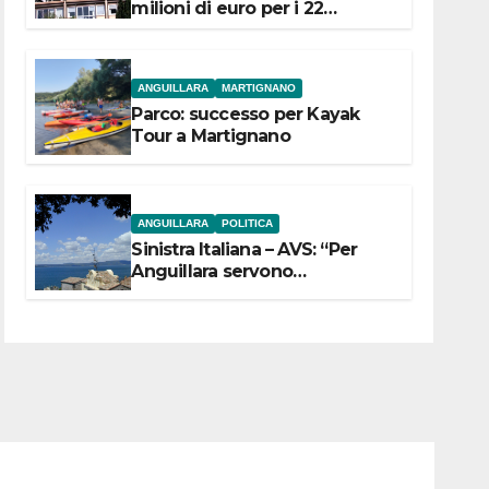
milioni di euro per i 22
Comuni dell’Etruria
Meridionale
ANGUILLARA
MARTIGNANO
Parco: successo per Kayak
Tour a Martignano
ANGUILLARA
POLITICA
Sinistra Italiana – AVS: “Per
Anguillara servono
trasparenza, partecipazione e
scelte politiche coraggiose”