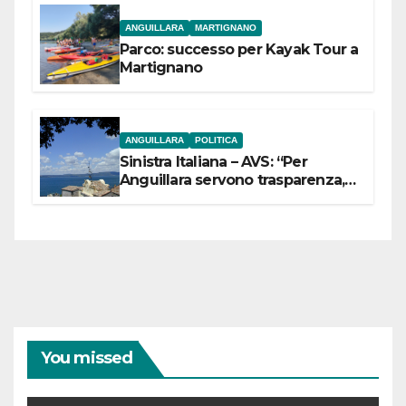
ANGUILLARA
MARTIGNANO
Parco: successo per Kayak Tour a
Martignano
ANGUILLARA
POLITICA
Sinistra Italiana – AVS: “Per
Anguillara servono trasparenza,
partecipazione e scelte politiche
coraggiose”
You missed