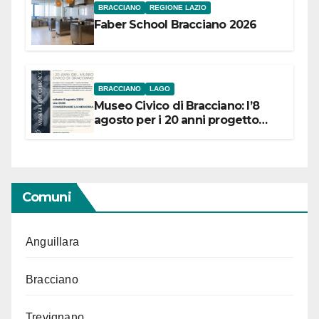
BRACCIANO
REGIONE LAZIO
Faber School Bracciano 2026
BRACCIANO
LAGO
Museo Civico di Bracciano: l’8
agosto per i 20 anni progetto
“Conservare la memoria”
Comuni
Anguillara
Bracciano
Trevignano