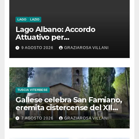
LAGO
LAZIO
Lago Albano: Accordo
Attuativo per
l’interconnessione
9 AGOSTO 2026
GRAZIAROSA VILLANI
acquedottistica da 29,5
milioni di euro
TUSCIA VITERBESE
Gallese celebra San Famiano,
eremita cistercense del XII
secolo
7 AGOSTO 2026
GRAZIAROSA VILLANI