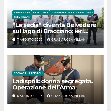
ANGUILLARA
BRACCIANO
CONSORZIO LAGO DI BRACCIANO
TREVIGNANO
“La sedia” diventa Belvedere
sul lago di Bracciano: ieri
l’inaugurazione
7 AGOSTO 2026
GRAZIAROSA VILLANI
CRONACA
LADISPOLI
Ladispoli: donna segregata.
Operazione dell’Arma
6 AGOSTO 2026
GRAZIAROSA VILLANI