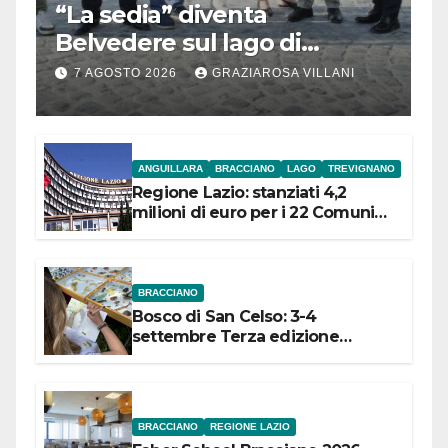
“La sedia” diventa
Belvedere sul lago di
Bracciano: ieri
7 AGOSTO 2026
GRAZIAROSA VILLANI
l’inaugurazione
ANGUILLARA
BRACCIANO
LAGO
TREVIGNANO
Regione Lazio: stanziati 4,2
milioni di euro per i 22 Comuni
dell’Etruria Meridionale
BRACCIANO
Bosco di San Celso: 3-4
settembre Terza edizione
Festival “Storie in cielo e in terra”
BRACCIANO
REGIONE LAZIO