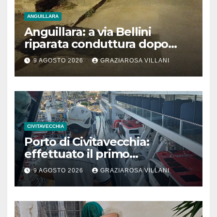
ANGUILLARA
Anguillara: a via Bellini
riparata conduttura dopo
segnalazione IdD
9 AGOSTO 2026
GRAZIAROSA VILLANI
CIVITAVECCHIA
Porto di Civitavecchia:
effettuato il primo
rifornimento di GNL ad una
9 AGOSTO 2026
GRAZIAROSA VILLANI
nave da crociera