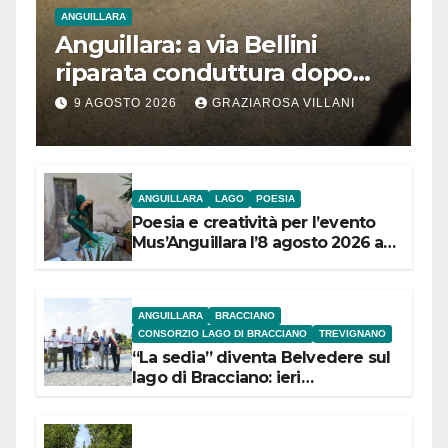
ANGUILLARA
Anguillara: a via Bellini
riparata conduttura dopo
segnalazione IdD
9 AGOSTO 2026
GRAZIAROSA VILLANI
ANGUILLARA
LAGO
POESIA
Poesia e creatività per l’evento
Mus’Anguillara l’8 agosto 2026 al
Museo Contadino
ANGUILLARA
BRACCIANO
CONSORZIO LAGO DI BRACCIANO
TREVIGNANO
“La sedia” diventa Belvedere sul
lago di Bracciano: ieri
l’inaugurazione