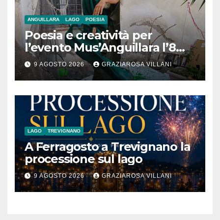
ANGUILLARA
LAGO
POESIA
Poesia e creatività per
l’evento Mus’Anguillara l’8
agosto 2026 al Museo
9 AGOSTO 2026
GRAZIAROSA VILLANI
Contadino
LAGO
TREVIGNANO
A Ferragosto a Trevignano la
processione sul lago
9 AGOSTO 2026
GRAZIAROSA VILLANI