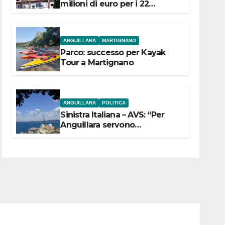
milioni di euro per i 22
Comuni dell’Etruria
Meridionale
ANGUILLARA
MARTIGNANO
Parco: successo per Kayak
Tour a Martignano
ANGUILLARA
POLITICA
Sinistra Italiana – AVS: “Per
Anguillara servono
trasparenza, partecipazione e
scelte politiche coraggiose”