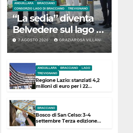
ANGUILLARA
BRACCIANO
CONSORZIO LAGO DI BRACCIANO
TREVIGNANO
“La sedia” diventa
Belvedere sul lago di
Bracciano: ieri
7 AGOSTO 2026
GRAZIAROSA VILLANI
l’inaugurazione
ANGUILLARA
BRACCIANO
LAGO
TREVIGNANO
Regione Lazio: stanziati 4,2
milioni di euro per i 22
Comuni dell’Etruria
Meridionale
BRACCIANO
Bosco di San Celso: 3-4
settembre Terza edizione
Festival “Storie in cielo e in
terra”