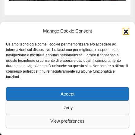
Manage Cookie Consent
Usiamo tecnologie come i cookie per memorizzare e/o accedere ad
informazioni sul dispositivo. Lo facciamo per migliorare l'esperienza di
navigazione e mostrare annunci personalizzati. Fornire il consenso a
queste tecnologie ci consente di elaborare dati quali il comportamento
durante la navigazione o ID univoche su questo sito. Non fornire o ritirare il
consenso potrebbe influire negativamente su alcune funzionalità e
funzioni.
Accept
Proudly powered by WordPress
|
Tema: Newspaperex di
Themeansar
.
Deny
Home
Gerenza
home
Lavoro
Scienza
studio specialistico bracciano
View preferences
Villani Comunicazione