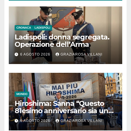
CRONACA
LADISPOLI
Ladispoli: donna segregata.
Operazione dell’Arma
6 AGOSTO 2026
GRAZIAROSA VILLANI
MONDO
Hiroshima: Sanna “Questo
81esimo anniversario sia un
monito per tutti”
6 AGOSTO 2026
GRAZIAROSA VILLANI