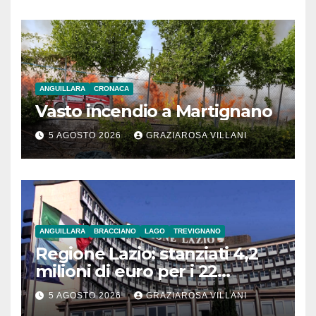
ANGUILLARA
CRONACA
Vasto incendio a Martignano
5 AGOSTO 2026
GRAZIAROSA VILLANI
ANGUILLARA
BRACCIANO
LAGO
TREVIGNANO
Regione Lazio: stanziati 4,2
milioni di euro per i 22
Comuni dell’Etruria
5 AGOSTO 2026
GRAZIAROSA VILLANI
Meridionale