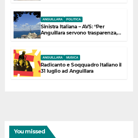
ANGUILLARA
POLITICA
Sinistra Italiana – AVS: “Per
Anguillara servono trasparenza,
partecipazione e scelte politiche
coraggiose”
ANGUILLARA
MUSICA
Radicanto e Soqquadro Italiano il
31 luglio ad Anguillara
You missed