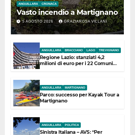
ANGUILLARA
CRONACA
Vasto incendio a Martignano
5 AGOSTO 2026
GRAZIAROSA VILLANI
ANGUILLARA
BRACCIANO
LAGO
TREVIGNANO
Regione Lazio: stanziati 4,2
milioni di euro per i 22 Comuni
dell’Etruria Meridionale
ANGUILLARA
MARTIGNANO
Parco: successo per Kayak Tour a
Martignano
ANGUILLARA
POLITICA
Sinistra Italiana – AVS: “Per