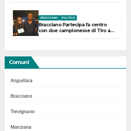
“Conservare la memoria”
BRACCIANO
POLITICA
Bracciano Partecipa fa centro
con due campionesse di Tiro a
Segno in vista delle urne
Comuni
Anguillara
Bracciano
Trevignano
Manziana