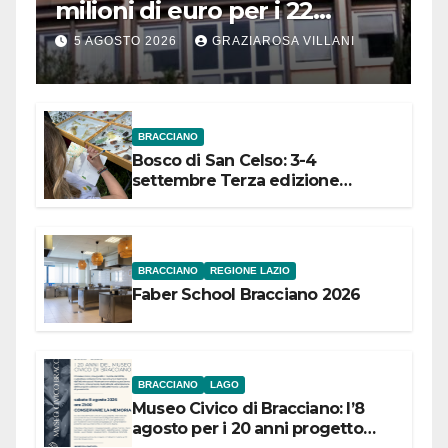
milioni di euro per i 22
Comuni dell’Etruria
5 AGOSTO 2026
GRAZIAROSA VILLANI
Meridionale
BRACCIANO
Bosco di San Celso: 3-4
settembre Terza edizione
Festival “Storie in cielo e in terra”
BRACCIANO
REGIONE LAZIO
Faber School Bracciano 2026
BRACCIANO
LAGO
Museo Civico di Bracciano: l’8
agosto per i 20 anni progetto