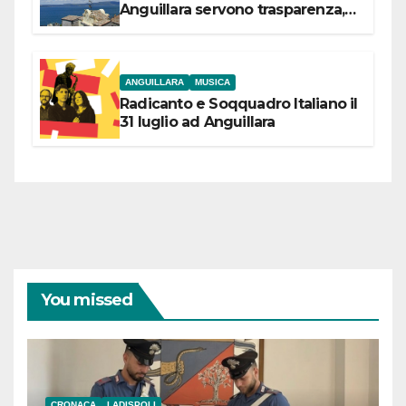
Anguillara servono trasparenza,
partecipazione e scelte politiche
coraggiose”
ANGUILLARA
MUSICA
Radicanto e Soqquadro Italiano il
31 luglio ad Anguillara
You missed
CRONACA
LADISPOLI