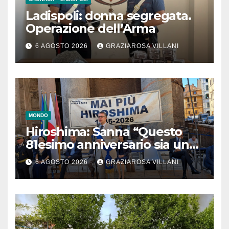
Ladispoli: donna segregata.
Operazione dell’Arma
6 AGOSTO 2026
GRAZIAROSA VILLANI
MONDO
Hiroshima: Sanna “Questo
81esimo anniversario sia un
monito per tutti”
6 AGOSTO 2026
GRAZIAROSA VILLANI