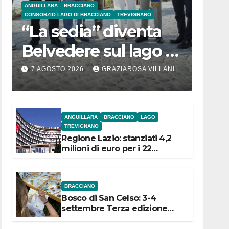
ANGUILLARA
BRACCIANO
CONSORZIO LAGO DI BRACCIANO
TREVIGNANO
“La sedia” diventa
Belvedere sul lago di
Bracciano: ieri
7 AGOSTO 2026
GRAZIAROSA VILLANI
l’inaugurazione
ANGUILLARA
BRACCIANO
LAGO
TREVIGNANO
Regione Lazio: stanziati 4,2
milioni di euro per i 22
Comuni dell’Etruria
Meridionale
BRACCIANO
Bosco di San Celso: 3-4
settembre Terza edizione
Festival “Storie in cielo e in
terra”