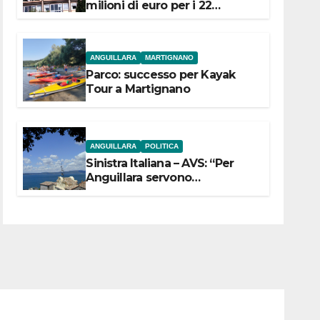
milioni di euro per i 22
Comuni dell’Etruria
Meridionale
ANGUILLARA
MARTIGNANO
Parco: successo per Kayak
Tour a Martignano
ANGUILLARA
POLITICA
Sinistra Italiana – AVS: “Per
Anguillara servono
trasparenza, partecipazione e
scelte politiche coraggiose”