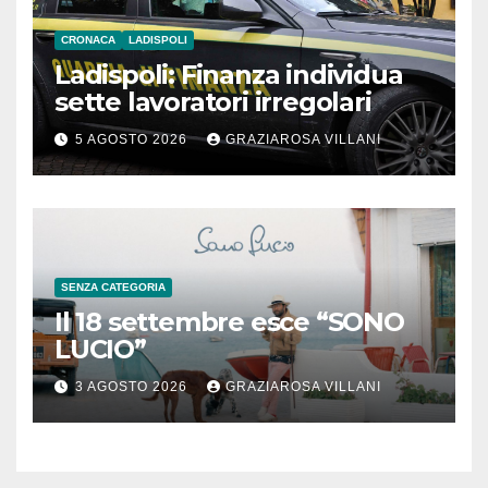
CRONACA
LADISPOLI
Ladispoli: Finanza individua
sette lavoratori irregolari
5 AGOSTO 2026
GRAZIAROSA VILLANI
SENZA CATEGORIA
Il 18 settembre esce “SONO
LUCIO”
3 AGOSTO 2026
GRAZIAROSA VILLANI