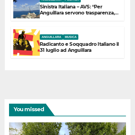
Sinistra Italiana – AVS: “Per
Anguillara servono trasparenza,
partecipazione e scelte politiche
coraggiose”
ANGUILLARA
MUSICA
Radicanto e Soqquadro Italiano il
31 luglio ad Anguillara
You missed