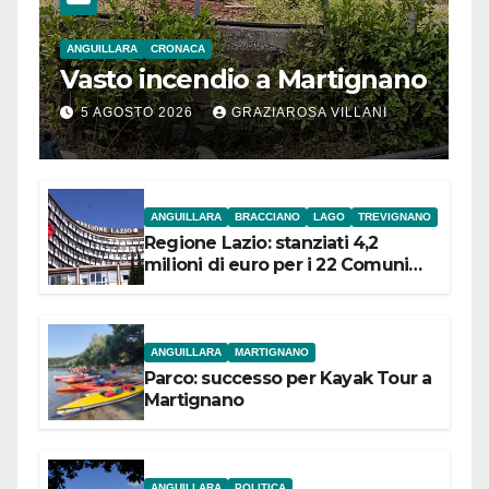
ANGUILLARA
CRONACA
Vasto incendio a Martignano
5 AGOSTO 2026
GRAZIAROSA VILLANI
ANGUILLARA
BRACCIANO
LAGO
TREVIGNANO
Regione Lazio: stanziati 4,2
milioni di euro per i 22 Comuni
dell’Etruria Meridionale
ANGUILLARA
MARTIGNANO
Parco: successo per Kayak Tour a
Martignano
ANGUILLARA
POLITICA