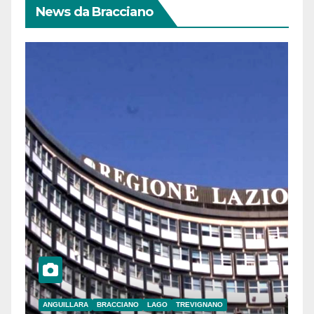
News da Bracciano
ANGUILLARA
BRACCIANO
LAGO
TREVIGNANO