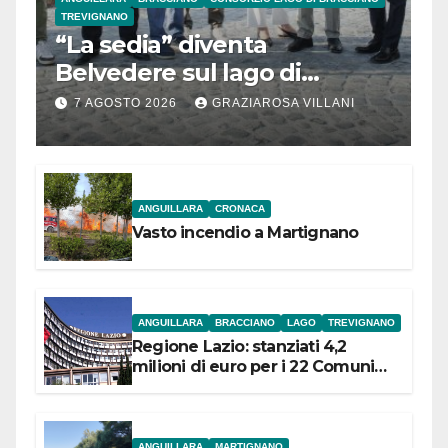
TREVIGNANO
“La sedia” diventa
Belvedere sul lago di
Bracciano: ieri
7 AGOSTO 2026
GRAZIAROSA VILLANI
l’inaugurazione
ANGUILLARA
CRONACA
Vasto incendio a Martignano
ANGUILLARA
BRACCIANO
LAGO
TREVIGNANO
Regione Lazio: stanziati 4,2
milioni di euro per i 22 Comuni
dell’Etruria Meridionale
ANGUILLARA
MARTIGNANO