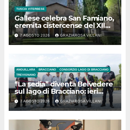
TUSCIA VITERBESE
Gallese celebra San Famiano,
eremita cistercense del XII
secolo
7 AGOSTO 2026
GRAZIAROSA VILLANI
ANGUILLARA
BRACCIANO
CONSORZIO LAGO DI BRACCIANO
TREVIGNANO
“La sedia” diventa Belvedere
sul lago di Bracciano: ieri
l’inaugurazione
7 AGOSTO 2026
GRAZIAROSA VILLANI