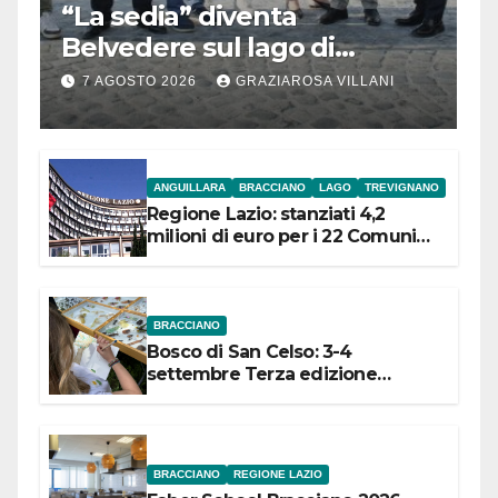
“La sedia” diventa
Belvedere sul lago di
Bracciano: ieri
7 AGOSTO 2026
GRAZIAROSA VILLANI
l’inaugurazione
ANGUILLARA
BRACCIANO
LAGO
TREVIGNANO
Regione Lazio: stanziati 4,2
milioni di euro per i 22 Comuni
dell’Etruria Meridionale
BRACCIANO
Bosco di San Celso: 3-4
settembre Terza edizione
Festival “Storie in cielo e in terra”
BRACCIANO
REGIONE LAZIO