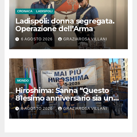
CRONACA
LADISPOLI
Ladispoli: donna segregata.
Operazione dell’Arma
6 AGOSTO 2026
GRAZIAROSA VILLANI
MONDO
Hiroshima: Sanna “Questo
81esimo anniversario sia un
monito per tutti”
6 AGOSTO 2026
GRAZIAROSA VILLANI