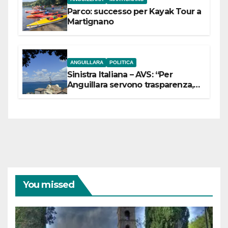
Parco: successo per Kayak Tour a
Martignano
ANGUILLARA
POLITICA
Sinistra Italiana – AVS: “Per
Anguillara servono trasparenza,
partecipazione e scelte politiche
coraggiose”
You missed