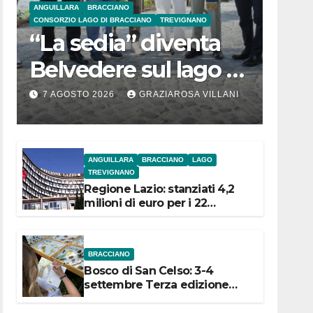
ANGUILLARA
BRACCIANO
CONSORZIO LAGO DI BRACCIANO
TREVIGNANO
“La sedia” diventa
Belvedere sul lago di
Bracciano: ieri
7 AGOSTO 2026
GRAZIAROSA VILLANI
l’inaugurazione
ANGUILLARA
BRACCIANO
LAGO
TREVIGNANO
Regione Lazio: stanziati 4,2
milioni di euro per i 22
Comuni dell’Etruria
Meridionale
BRACCIANO
Bosco di San Celso: 3-4
settembre Terza edizione
Festival “Storie in cielo e in
terra”