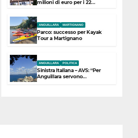
milioni di euro per i 22
Comuni dell’Etruria
Meridionale
ANGUILLARA
MARTIGNANO
Parco: successo per Kayak
Tour a Martignano
ANGUILLARA
POLITICA
Sinistra Italiana – AVS: “Per
Anguillara servono
trasparenza, partecipazione e
scelte politiche coraggiose”