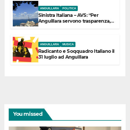
ANGUILLARA
POLITICA
Sinistra Italiana – AVS: “Per
Anguillara servono trasparenza,
partecipazione e scelte politiche
coraggiose”
ANGUILLARA
MUSICA
Radicanto e Soqquadro Italiano il
31 luglio ad Anguillara
You missed