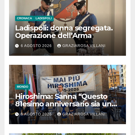
CRONACA
LADISPOLI
Ladispoli: donna segregata.
Operazione dell’Arma
6 AGOSTO 2026
GRAZIAROSA VILLANI
MONDO
Hiroshima: Sanna “Questo
81esimo anniversario sia un
monito per tutti”
6 AGOSTO 2026
GRAZIAROSA VILLANI