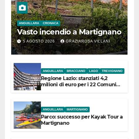
ANGUILLARA
CRONACA
Vasto incendio a Martignano
5 AGOSTO 2026
GRAZIAROSA VILLANI
ANGUILLARA
BRACCIANO
LAGO
TREVIGNANO
Regione Lazio: stanziati 4,2
milioni di euro per i 22 Comuni
dell’Etruria Meridionale
ANGUILLARA
MARTIGNANO
Parco: successo per Kayak Tour a
Martignano