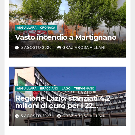
ANGUILLARA
CRONACA
Vasto incendio a Martignano
5 AGOSTO 2026
GRAZIAROSA VILLANI
ANGUILLARA
BRACCIANO
LAGO
TREVIGNANO
Regione Lazio: stanziati 4,2
milioni di euro per i 22
Comuni dell’Etruria
5 AGOSTO 2026
GRAZIAROSA VILLANI
Meridionale