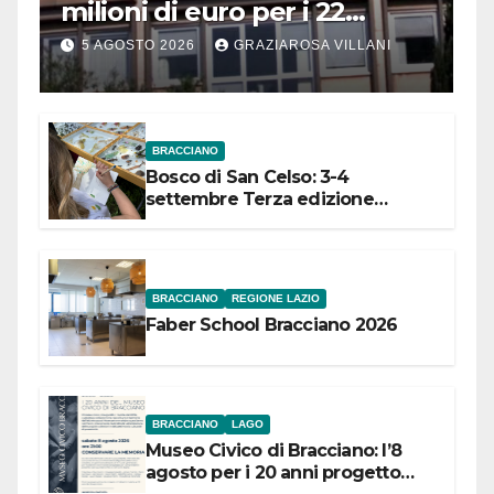
milioni di euro per i 22
Comuni dell’Etruria
5 AGOSTO 2026
GRAZIAROSA VILLANI
Meridionale
BRACCIANO
Bosco di San Celso: 3-4
settembre Terza edizione
Festival “Storie in cielo e in terra”
BRACCIANO
REGIONE LAZIO
Faber School Bracciano 2026
BRACCIANO
LAGO
Museo Civico di Bracciano: l’8
agosto per i 20 anni progetto