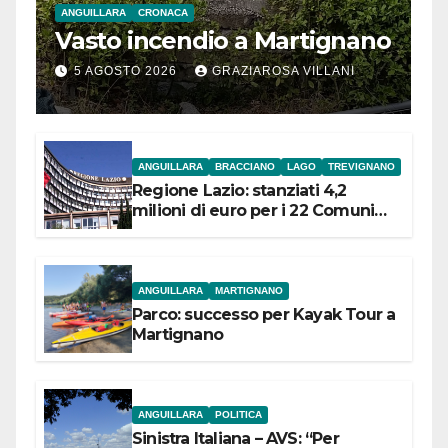
ANGUILLARA
CRONACA
Vasto incendio a Martignano
5 AGOSTO 2026
GRAZIAROSA VILLANI
ANGUILLARA
BRACCIANO
LAGO
TREVIGNANO
Regione Lazio: stanziati 4,2
milioni di euro per i 22 Comuni
dell’Etruria Meridionale
ANGUILLARA
MARTIGNANO
Parco: successo per Kayak Tour a
Martignano
ANGUILLARA
POLITICA
Sinistra Italiana – AVS: “Per