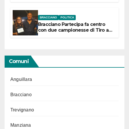
“Conservare la memoria”
BRACCIANO
POLITICA
Bracciano Partecipa fa centro
con due campionesse di Tiro a
Segno in vista delle urne
Comuni
Anguillara
Bracciano
Trevignano
Manziana