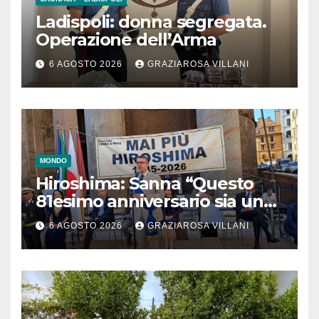
Ladispoli: donna segregata.
Operazione dell’Arma
6 AGOSTO 2026
GRAZIAROSA VILLANI
MONDO
Hiroshima: Sanna “Questo
81esimo anniversario sia un
monito per tutti”
6 AGOSTO 2026
GRAZIAROSA VILLANI