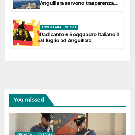
Anguillara servono trasparenza,
partecipazione e scelte politiche
coraggiose”
ANGUILLARA
MUSICA
Radicanto e Soqquadro Italiano il
31 luglio ad Anguillara
You missed
CRONACA
LADISPOLI